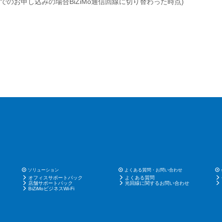
でのお申し込みの場合BiZiMo通信回線に切り替わった時点)
ソリューション
よくある質問・お問い合わせ
オフィスサポートパック
よくある質問
店舗サポートパック
光回線に関するお問い合わせ
BiZiMoビジネスWi-Fi