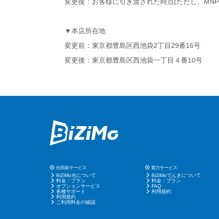
変更後：お客様に引き渡された時点(ただし、MNP
▼本店所在地
変更前：東京都豊島区西池袋2丁目29番16号
変更後：東京都豊島区西池袋一丁目４番10号
光回線サービス
電力サービス
BiZiMo光について
BiZiMoでんきについて
料金・プラン
料金・プラン
オプションサービス
FAQ
各種サポート
利用規約
利用規約
ご利用料金の確認