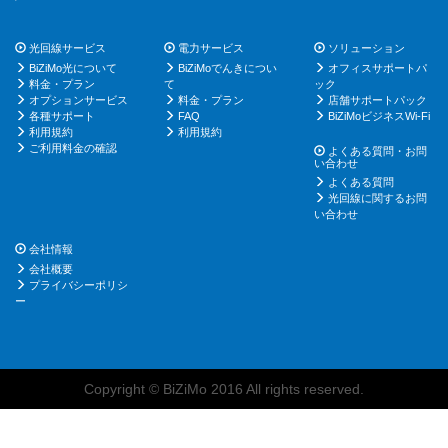
光回線サービス
電力サービス
ソリューション
BiZiMo光について
BiZiMoでんきについ
オフィスサポートパ
料金・プラン
て
ック
オプションサービス
料金・プラン
店舗サポートパック
各種サポート
FAQ
BiZiMoビジネスWi-Fi
利用規約
利用規約
ご利用料金の確認
よくある質問・お問
い合わせ
よくある質問
光回線に関するお問
い合わせ
会社情報
会社概要
プライバシーポリシ
ー
Copyright © BiZiMo 2016 All rights reserved.