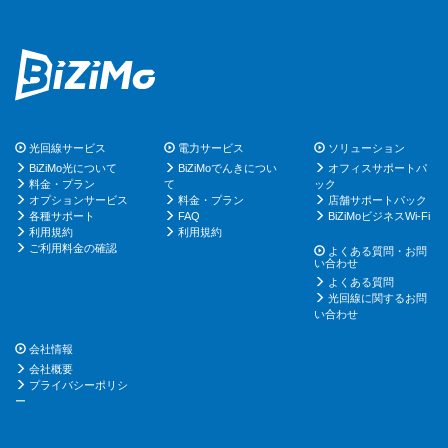
光回線サービス
電力サービス
ソリューション
BiZiMo光について
BiZiMoでんきについ
オフィスサポートパ
料金・プラン
て
ック
オプションサービス
料金・プラン
店舗サポートパック
各種サポート
FAQ
BiZiMoビジネスWi-Fi
利用規約
利用規約
ご利用料金の確認
よくある質問・お問
い合わせ
よくある質問
光回線に関するお問
い合わせ
会社情報
会社概要
プライバシーポリシ
ー