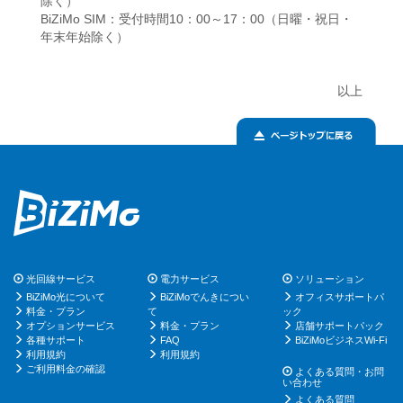
除く）
BiZiMo SIM：受付時間10：00～17：00（日曜・祝日・
年末年始除く）
以上
光回線サービス
電力サービス
ソリューション
BiZiMo光について
BiZiMoでんきについ
オフィスサポートパ
料金・プラン
て
ック
オプションサービス
料金・プラン
店舗サポートパック
各種サポート
FAQ
BiZiMoビジネスWi-Fi
利用規約
利用規約
ご利用料金の確認
よくある質問・お問
い合わせ
よくある質問