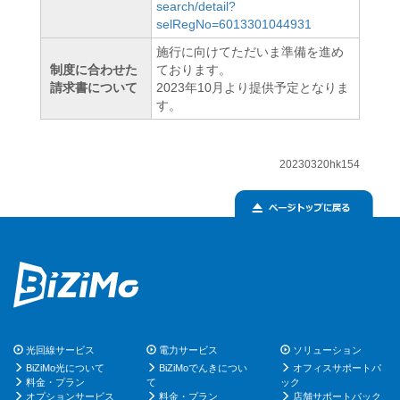
search/detail?
selRegNo=6013301044931
施行に向けてただいま準備を進め
制度に合わせた
ております。
請求書について
2023年10月より提供予定となりま
す。
20230320hk154
光回線サービス
電力サービス
ソリューション
BiZiMo光について
BiZiMoでんきについ
オフィスサポートパ
料金・プラン
て
ック
オプションサービス
料金・プラン
店舗サポートパック