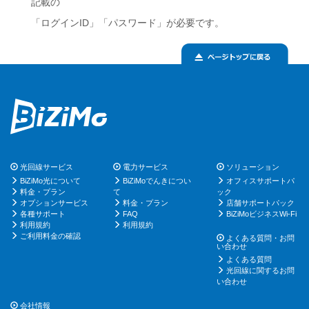
記載の
「ログインID」「パスワード」が必要です。
光回線サービス
電力サービス
ソリューション
BiZiMo光について
BiZiMoでんきについ
オフィスサポートパ
料金・プラン
て
ック
オプションサービス
料金・プラン
店舗サポートパック
各種サポート
FAQ
BiZiMoビジネスWi-Fi
利用規約
利用規約
ご利用料金の確認
よくある質問・お問
い合わせ
よくある質問
光回線に関するお問
い合わせ
会社情報