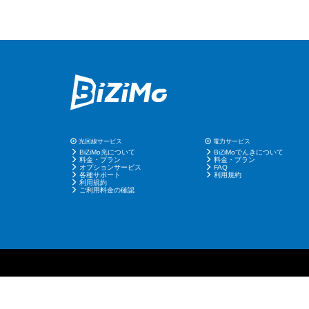
光回線サービス
電力サービス
BiZiMo光について
BiZiMoでんきについて
料金・プラン
料金・プラン
オプションサービス
FAQ
各種サポート
利用規約
利用規約
ご利用料金の確認