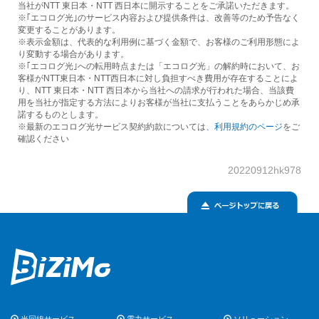
当社がNTT 東日本・NTT 西日本に開示することをご承諾いただきます。
※｢エコログ光｣のサービス内容および提供条件は、改善等のため予告なく
変更することがあります。
※表示金額は、代表的な利用例に基づく金額で、お客様のご利用形態によ
り変動する場合があります。
※｢エコログ光｣への転用時点または「エコログ光」の解約時において、お
客様がNTT東日本・NTT西日本に対し負担すべき費用が存在することによ
り、NTT 東日本・NTT 西日本から当社への請求が行われた場合、当該費
用を当社が指定する方法によりお客様が当社に支払うことをあらかじめ承
諾するものとします。
※最新のエコログ光サービス契約約款については、
利用規約のページ
をご
確認ください
20220912hk978