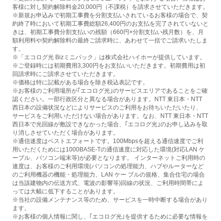
客様に対し契約解除料金20,000円（不課税）を請求させていただきます。
※新規お申込みで初期工事費を分割支払いされているお客様の場合で、契
約終了時において初期工事費総額26,400円のお支払を完了されていないと
きは、初期工事費分割支払いの残額（660円×分割支払い残月数）を、月
額利用料や契約解除料の最終ご請求時に、あわせて一括でご請求いたしま
す。
※「エコログ光 Bizミニパック」は株式会社ハイホーが提供しています。
※ご登録時には初期費用3,300円をお支払いいただきます。初期費用は初
回請求時にご請求させていただきます。
※価格は特に記載がある場合を除き税込表記です。
※お客様のご利用場所が｢エコログ光｣のサービスエリアであることをご確
認ください。一部行政区分と異なる場合があります。NTT 東日本・NTT
西日本の設備状況などによりサービスのご利用をお待ちいただいたり、
サービスをご利用いただけない場合があります。なお、NTT 東日本・NTT
西日本で光回線が敷設できなかった場合、｢エコログ光｣のお申し込みを取
り消しさせていただく場合があります。
※通信速度はベストエフォートです。100Mbpsを超える通信速度でご利
用いただくためには1000BASE-Tの通信速度に対応した環境(対応LAN ケ
ーブル、パソコン端末等)が必要となります。 インターネットご利用時の
速度は、お客様のご利用環境(パソコンの処理能力、ハブやルーターなど
のご利用機器の機能・処理能力、LAN ケー ブルの規格、集合住宅の場合
は当該建物内の伝送方式、電波の影響等)回線の状況、ご利用時間帯によ
っては大幅に低下することがあります。
※当社の設備メンテナンス等のため、サービスを一時中断する場合があり
ます。
※お客様の個人情報に関し、｢エコログ光｣を提供するために必要な情報を