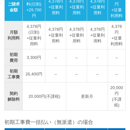
4,378円
4,378円
4,378円
ご請求
料(日割)
円
+従量利
+従量利
+従量利
金額
+29,700
+従量
用料
用料
用料
円
利用料
4,378円
4,378
4,378円
4,378円
4,378円
月額
(日割)
円
+従量利
+従量利
+従量利
利用料
+従量利
+従量
用料
用料
用料
用料
利用料
初期
3,300円
–
–
–
–
費用
初期
26,400円
–
–
–
–
工事費
20,000
契約
円
20,000円(不課税)
更新月
解除料
(不課
税)
初期工事費一括払い（無派遣）の場合