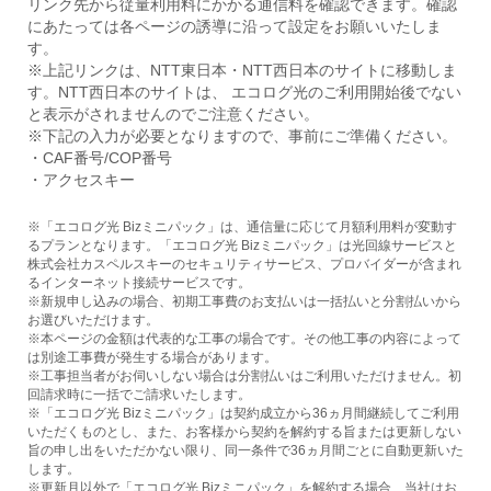
リンク先から従量利用料にかかる通信料を確認できます。確認
にあたっては各ページの誘導に沿って設定をお願いいたしま
す。
※上記リンクは、NTT東日本・NTT西日本のサイトに移動しま
す。NTT西日本のサイトは、 エコログ光のご利用開始後でない
と表示がされませんのでご注意ください。
※下記の入力が必要となりますので、事前にご準備ください。
・CAF番号/COP番号
・アクセスキー
※「エコログ光 Bizミニパック」は、通信量に応じて月額利用料が変動す
るプランとなります。「エコログ光 Bizミニパック」は光回線サービスと
株式会社カスペルスキーのセキュリティサービス、プロバイダーが含まれ
るインターネット接続サービスです。
※新規申し込みの場合、初期工事費のお支払いは一括払いと分割払いから
お選びいただけます。
※本ページの金額は代表的な工事の場合です。その他工事の内容によって
は別途工事費が発生する場合があります。
※工事担当者がお伺いしない場合は分割払いはご利用いただけません。初
回請求時に一括でご請求いたします。
※「エコログ光 Bizミニパック」は契約成立から36ヵ月間継続してご利用
いただくものとし、また、お客様から契約を解約する旨または更新しない
旨の申し出をいただかない限り、同一条件で36ヵ月間ごとに自動更新いた
します。
※更新月以外で「エコログ光 Bizミニパック」を解約する場合、当社はお