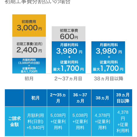
初期工事費分割払いの場合
2〜35ヵ
36～37
39ヵ月
初月
38ヵ月
月
ヵ月
目以降
4,378
月額利用
5,038円
5,038円
4,378円
ご請求
円
料(日割)
+従量利
+従量利
+従量利
金額
+従量
+5,940円
用料
用料
用料
利用料