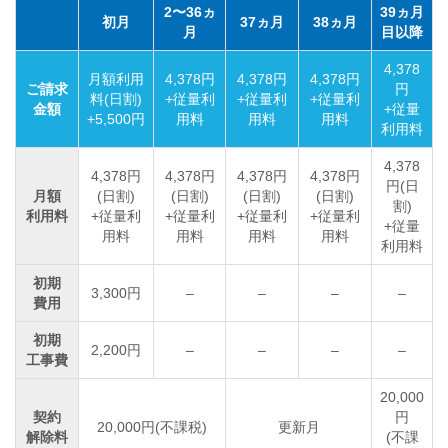
2〜36ヵ
39ヵ月
初月
37ヵ月
38ヵ月
月
目以降
4,378
月額利用
4,378円
4,378円
4,378円
ご請求
円
料(日割)
+従量利
+従量利
+従量利
金額
+従量
+5,500円
用料
用料
用料
利用料
4,378
4,378円
4,378円
4,378円
4,378円
円(日
月額
(日割)
(日割)
(日割)
(日割)
割)
利用料
+従量利
+従量利
+従量利
+従量利
+従量
用料
用料
用料
用料
利用料
初期
3,300円
–
–
–
–
費用
初期
2,200円
–
–
–
–
工事費
20,000
契約
円
20,000円(不課税)
更新月
解除料
(不課