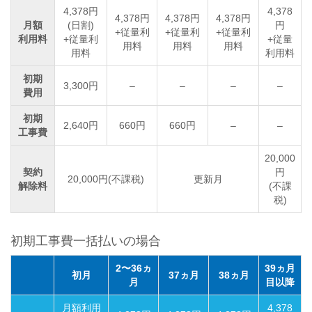
4,378円
4,378
4,378円
4,378円
4,378円
月額
(日割)
円
+従量利
+従量利
+従量利
利用料
+従量利
+従量
用料
用料
用料
用料
利用料
初期
3,300円
–
–
–
–
費用
初期
2,640円
660円
660円
–
–
工事費
20,000
契約
円
20,000円(不課税)
更新月
解除料
(不課
税)
初期工事費一括払いの場合
2〜36ヵ
39ヵ月
初月
37ヵ月
38ヵ月
月
目以降
月額利用
4,378