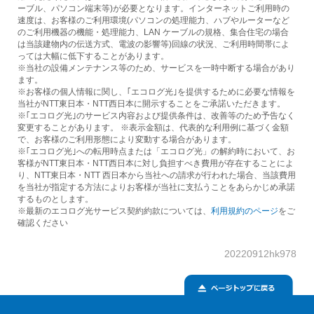
ーブル、パソコン端末等)が必要となります。インターネットご利用時の
速度は、お客様のご利用環境(パソコンの処理能力、ハブやルーターなど
のご利用機器の機能・処理能力、LAN ケーブルの規格、集合住宅の場合
は当該建物内の伝送方式、電波の影響等)回線の状況、ご利用時間帯によ
っては大幅に低下することがあります。
※当社の設備メンテナンス等のため、サービスを一時中断する場合があり
ます。
※お客様の個人情報に関し、｢エコログ光｣を提供するために必要な情報を
当社がNTT東日本・NTT西日本に開示することをご承諾いただきます。
※｢エコログ光｣のサービス内容および提供条件は、改善等のため予告なく
変更することがあります。 ※表示金額は、代表的な利用例に基づく金額
で、お客様のご利用形態により変動する場合があります。
※｢エコログ光｣への転用時点または「エコログ光」の解約時において、お
客様がNTT東日本・NTT西日本に対し負担すべき費用が存在することによ
り、NTT東日本・NTT 西日本から当社への請求が行われた場合、当該費用
を当社が指定する方法によりお客様が当社に支払うことをあらかじめ承諾
するものとします。
※最新のエコログ光サービス契約約款については、
利用規約のページ
をご
確認ください
20220912hk978