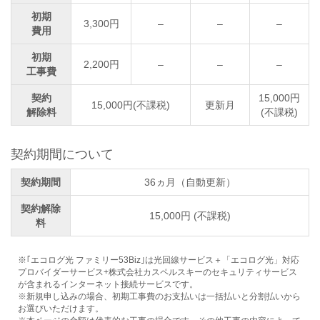
初期
3,300円
–
–
–
費用
初期
2,200円
–
–
–
工事費
契約
15,000円
15,000円(不課税)
更新月
解除料
(不課税)
契約期間について
契約期間
36ヵ月（自動更新）
契約解除
15,000円 (不課税)
料
※｢エコログ光 ファミリー53Biz｣は光回線サービス＋「エコログ光」対応
プロバイダーサービス+株式会社カスペルスキーのセキュリティサービス
が含まれるインターネット接続サービスです。
※新規申し込みの場合、初期工事費のお支払いは一括払いと分割払いから
お選びいただけます。