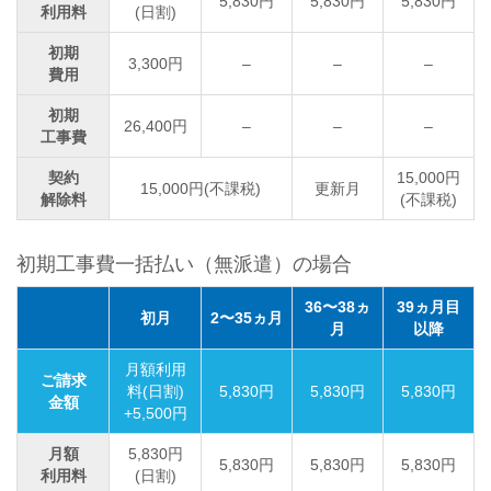
5,830円
5,830円
5,830円
利用料
(日割)
初期
3,300円
–
–
–
費用
初期
26,400円
–
–
–
工事費
契約
15,000円
15,000円(不課税)
更新月
解除料
(不課税)
初期工事費一括払い（無派遣）の場合
36〜38ヵ
39ヵ月目
初月
2〜35ヵ月
月
以降
月額利用
ご請求
料(日割)
5,830円
5,830円
5,830円
金額
+5,500円
月額
5,830円
5,830円
5,830円
5,830円
利用料
(日割)