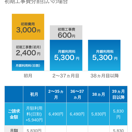
初期工事費分割払いの場合
2〜35ヵ
36〜37
39ヵ月
初月
38ヵ月
月
ヵ月
目以降
月額利用
ご請求
5,830
料(日割)
6,490円
6,490円
5,830円
金額
円
+5,940円
月額
5,830円
5,830