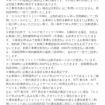
※本ページの金額は代表的な工事の場合です。その他工事の内容によって
は別途工事費が発生する場合があります。
※工事担当者がお伺いしない場合は分割払いはご利用いただけません。初
回請求時に一括でご請求いたします。
※「エコログ光ファミリー53Biz」は契約成立から36ヵ月間継続してご利
用いただくものとし、また、お客様から契約を解約する旨または更新しな
い旨の申し出をいただかない限り、同一条件で36ヵ月間ごとに自動更新い
たします。
※更新月以外で「エコログ光ファミリー53Biz」を解約する場合、当社は
お客様に対し契約解除料金15,000円（不課税）を請求させていただきま
す。 ※新規お申込みで初期工事費を分割支払いされているお客様の場合
で、契約終了時において初期工事費総額26,400円のお支払を完了されてい
ないときは、初期工事費分割支払いの残額（660円×分割支払い残月数）
を、月額利用料や契約解除料の最終ご請求時に、あわせて一括でご請求い
たします。
※｢エコログ光 ファミリー53Biz｣は株式会社ハイホーが提供しています。
※ご登録時には初期費用3,300円をお支払いいただきます。初期費用は初
回請求時にご請求させていただきます。
※価格は特に記載がある場合を除き税込表記です。
※お客様のご利用場所が｢エコログ光｣のサービスエリアであることをご確
認ください。一部行政区分と異なる場合があります。NTT 東日本・NTT
西日本の設備状況などによりサービスのご利用をお待ちいただいたり、サ
ービスをご利用いただけない場合があります。
なお、NTT 東日本・NTT 西日本で光回線が敷設できなかった場合、｢エコ
ログ光｣のお申し込みを取り消しさせていただく場合があります。
※通信速度はベストエフォートです。100Mbpsを超える通信速度でご利
用いただくためには1000BASE-Tの通信速度に対応した環境(対応LANケ