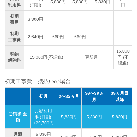
5,830円
5,830円
5,830円
利用料
(日割)
円
初期
3,300円
–
–
–
–
費用
初期
2,640円
660円
660円
–
–
工事費
15,000
契約
15,000円(不課税)
更新月
円 (不
解除料
課税)
初期工事費一括払いの場合
36〜38ヵ
39ヵ月目
初月
2〜35ヵ月
月
以降
月額利用
ご請求 金
料(日割)
5,830円
5,830円
5,830円
額
+29,700円
月額
5,830円