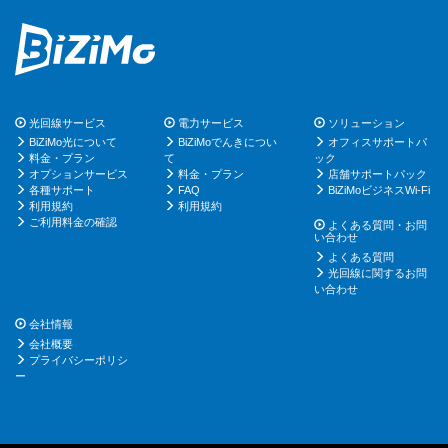
光回線サービス
電力サービス
ソリューション
BiZiMo光について
BiZiMoでんきについ
オフィスサポートパ
料金・プラン
て
ック
オプションサービス
料金・プラン
店舗サポートパック
各種サポート
FAQ
BiZiMoビジネスWi-Fi
利用規約
利用規約
ご利用料金の確認
よくある質問・お問
い合わせ
よくある質問
光回線に関するお問
い合わせ
会社情報
会社概要
プライバシーポリシ
ー