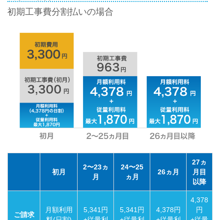
初期工事費分割払いの場合
27ヵ
2〜23ヵ
24〜25
初月
26ヵ月
月目
月
ヵ月
以降
4,378
月額利用
5,341円
5,341円
4,378円
円
ご請求
料(日割)
+従量利
+従量利
+従量利
+従量