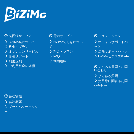
光回線サービス
電力サービス
ソリューション
BiZiMo光について
BiZiMoでんきについ
オフィスサポートパ
料金・プラン
て
ック
オプションサービス
料金・プラン
店舗サポートパック
各種サポート
FAQ
BiZiMoビジネスWi-Fi
利用規約
利用規約
ご利用料金の確認
よくある質問・お問
い合わせ
よくある質問
光回線に関するお問
い合わせ
会社情報
会社概要
プライバシーポリシ
ー