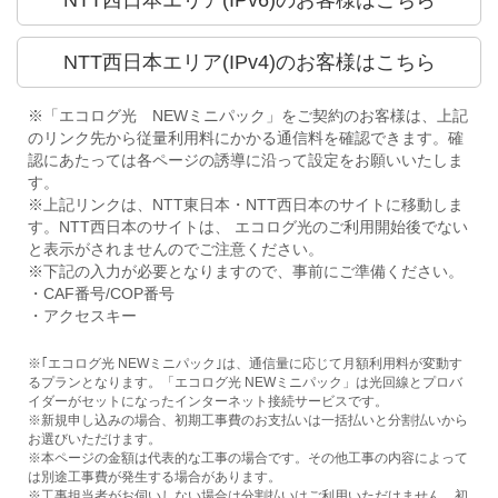
NTT西日本エリア(IPv6)のお客様はこちら
NTT西日本エリア(IPv4)のお客様はこちら
※「エコログ光 NEWミニパック」をご契約のお客様は、上記
のリンク先から従量利用料にかかる通信料を確認できます。確
認にあたっては各ページの誘導に沿って設定をお願いいたしま
す。
※上記リンクは、NTT東日本・NTT西日本のサイトに移動しま
す。NTT西日本のサイトは、 エコログ光のご利用開始後でない
と表示がされませんのでご注意ください。
※下記の入力が必要となりますので、事前にご準備ください。
・CAF番号/COP番号
・アクセスキー
※｢エコログ光 NEWミニパック｣は、通信量に応じて月額利用料が変動す
るプランとなります。「エコログ光 NEWミニパック」は光回線とプロバ
イダーがセットになったインターネット接続サービスです。
※新規申し込みの場合、初期工事費のお支払いは一括払いと分割払いから
お選びいただけます。
※本ページの金額は代表的な工事の場合です。その他工事の内容によって
は別途工事費が発生する場合があります。
※工事担当者がお伺いしない場合は分割払いはご利用いただけません。初