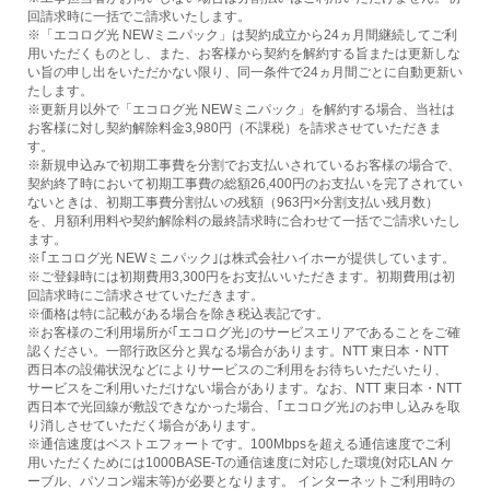
回請求時に一括でご請求いたします。
※「エコログ光 NEWミニパック」は契約成立から24ヵ月間継続してご利
用いただくものとし、また、お客様から契約を解約する旨または更新しな
い旨の申し出をいただかない限り、同一条件で24ヵ月間ごとに自動更新い
たします。
※更新月以外で「エコログ光 NEWミニパック」を解約する場合、当社は
お客様に対し契約解除料金3,980円（不課税）を請求させていただきま
す。
※新規申込みで初期工事費を分割でお支払いされているお客様の場合で、
契約終了時において初期工事費の総額26,400円のお支払いを完了されてい
ないときは、初期工事費分割払いの残額（963円×分割支払い残月数）
を、月額利用料や契約解除料の最終請求時に合わせて一括でご請求いたし
ます。
※｢エコログ光 NEWミニパック｣は株式会社ハイホーが提供しています。
※ご登録時には初期費用3,300円をお支払いいただきます。初期費用は初
回請求時にご請求させていただきます。
※価格は特に記載がある場合を除き税込表記です。
※お客様のご利用場所が｢エコログ光｣のサービスエリアであることをご確
認ください。一部行政区分と異なる場合があります。NTT 東日本・NTT
西日本の設備状況などによりサービスのご利用をお待ちいただいたり、
サービスをご利用いただけない場合があります。なお、NTT 東日本・NTT
西日本で光回線が敷設できなかった場合、｢エコログ光｣のお申し込みを取
り消しさせていただく場合があります。
※通信速度はベストエフォートです。100Mbpsを超える通信速度でご利
用いただくためには1000BASE-Tの通信速度に対応した環境(対応LAN ケ
ーブル、パソコン端末等)が必要となります。 インターネットご利用時の