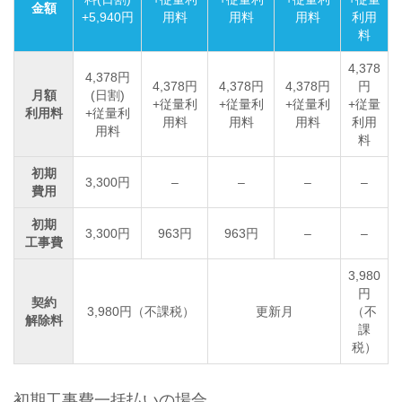
金額
+5,940円
用料
用料
用料
利用
料
4,378
4,378円
4,378円
4,378円
4,378円
円
月額
(日割)
+従量利
+従量利
+従量利
+従量
利用料
+従量利
用料
用料
用料
利用
用料
料
初期
3,300円
–
–
–
–
費用
初期
3,300円
963円
963円
–
–
工事費
3,980
円
契約
3,980円（不課税）
更新月
（不
解除料
課
税）
初期工事費一括払いの場合