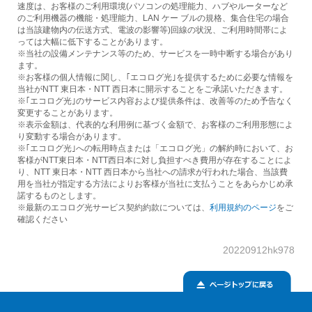
速度は、お客様のご利用環境(パソコンの処理能力、ハブやルーターなど
のご利用機器の機能・処理能力、LAN ケー ブルの規格、集合住宅の場合
は当該建物内の伝送方式、電波の影響等)回線の状況、ご利用時間帯によ
っては大幅に低下することがあります。
※当社の設備メンテナンス等のため、サービスを一時中断する場合があり
ます。
※お客様の個人情報に関し、｢エコログ光｣を提供するために必要な情報を
当社がNTT 東日本・NTT 西日本に開示することをご承諾いただきます。
※｢エコログ光｣のサービス内容および提供条件は、改善等のため予告なく
変更することがあります。
※表示金額は、代表的な利用例に基づく金額で、お客様のご利用形態によ
り変動する場合があります。
※｢エコログ光｣への転用時点または「エコログ光」の解約時において、お
客様がNTT東日本・NTT西日本に対し負担すべき費用が存在することによ
り、NTT 東日本・NTT 西日本から当社への請求が行われた場合、当該費
用を当社が指定する方法によりお客様が当社に支払うことをあらかじめ承
諾するものとします。
※最新のエコログ光サービス契約約款については、
利用規約のページ
をご
確認ください
20220912hk978