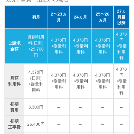
27ヵ
2〜23ヵ
25〜26
初月
24ヵ月
月目
月
ヵ月
以降
4,378
月額利用
4,378円
4,378円
4,378円
円
ご請求
料(日割)
+従量利
+従量利
+従量利
+従量
金額
+29,700
用料
用料
用料
利用
円
料
4,378
4,378円
4,378円
4,378円
4,378円
円
月額
(日割)
+従量利
+従量利
+従量利
+従量
利用料
+従量利
用料
用料
用料
利用
用料
料
初期
3,300円
–
–
–
–
費用
初期
26,400円
–
–
–
–
工事費