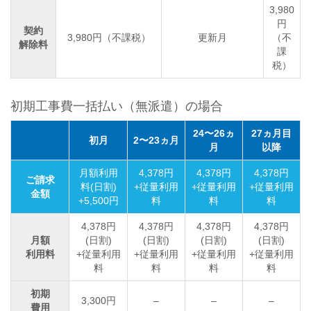
3,980
円
契約
3,980円（不課税）
更新月
（不
解除料
課
税）
初期工事費一括払い（無派遣）の場合
24〜26ヵ
27ヵ月目
初月
2〜23ヵ月
月
以降
月額利用
4,378円
4,378円
4,378円
ご請求
料(日割)
+従量利用
+従量利用
+従量利用
金額
+5,500円
料
料
料
4,378円
4,378円
4,378円
4,378円
月額
(日割)
(日割)
(日割)
(日割)
利用料
+従量利用
+従量利用
+従量利用
+従量利用
料
料
料
料
初期
3,300円
–
–
–
費用