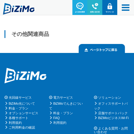
その他関連商品
光回線サービス
電力サービス
ソリューション
BiZiMo光について
BiZiMoでんきについ
オフィスサポートパ
料金・プラン
て
ック
オプションサービス
料金・プラン
店舗サポートパック
各種サポート
FAQ
BiZiMoビジネスWi-Fi
利用規約
利用規約
ご利用料金の確認
よくある質問・お問
い合わせ