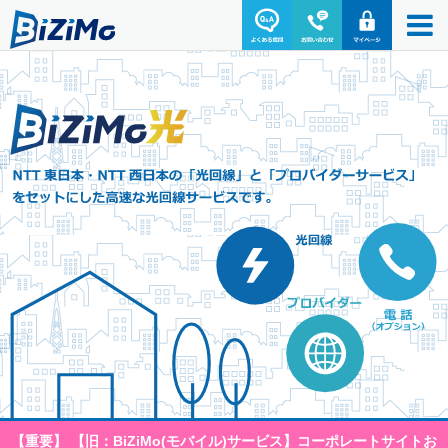
【重要】 【旧：BiZiMo(モバイル)サービス】コーポレートサイトお