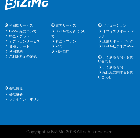
光回線サービス
電力サービス
ソリューション
BiZiMo光について
BiZiMoでんきについ
オフィスサポートパ
料金・プラン
て
ック
オプションサービス
料金・プラン
店舗サポートパック
各種サポート
FAQ
BiZiMoビジネスWi-Fi
利用規約
利用規約
ご利用料金の確認
よくある質問・お問
い合わせ
よくある質問
光回線に関するお問
い合わせ
会社情報
会社概要
プライバシーポリシ
ー
Copyright © BiZiMo 2016 All rights reserved.