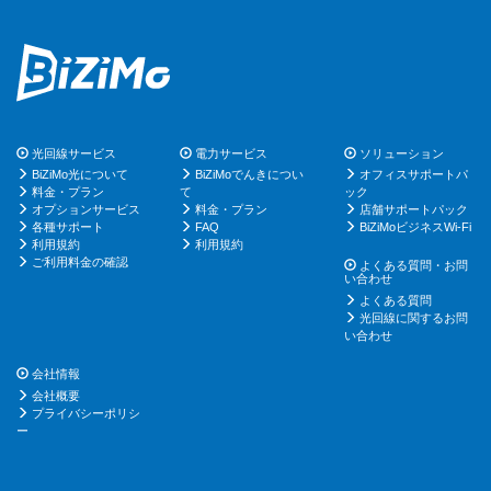
光回線サービス
電力サービス
ソリューション
BiZiMo光について
BiZiMoでんきについ
オフィスサポートパ
料金・プラン
て
ック
オプションサービス
料金・プラン
店舗サポートパック
各種サポート
FAQ
BiZiMoビジネスWi-Fi
利用規約
利用規約
ご利用料金の確認
よくある質問・お問
い合わせ
よくある質問
光回線に関するお問
い合わせ
会社情報
会社概要
プライバシーポリシ
ー