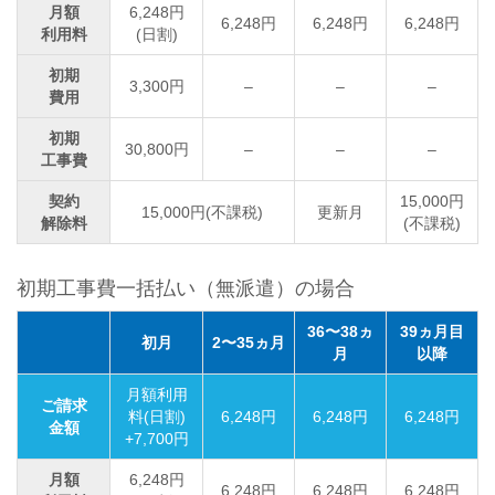
月額
6,248円
6,248円
6,248円
6,248円
利用料
(日割)
初期
3,300円
–
–
–
費用
初期
30,800円
–
–
–
工事費
契約
15,000円
15,000円(不課税)
更新月
解除料
(不課税)
初期工事費一括払い（無派遣）の場合
36〜38ヵ
39ヵ月目
初月
2〜35ヵ月
月
以降
月額利用
ご請求
料(日割)
6,248円
6,248円
6,248円
金額
+7,700円
月額
6,248円
6,248円
6,248円
6,248円