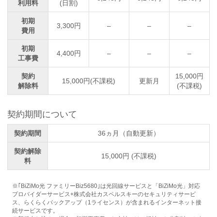
利用料
(日割)
初期
3,300円
–
–
–
費用
初期
4,400円
–
–
–
工事費
契約
15,000円
15,000円(不課税)
更新月
解除料
(不課税)
契約期間について
契約期間
36ヵ月（自動更新）
契約解除
15,000円 (不課税)
料
※｢BiZiMo光 ファミリーBiz5680｣は光回線サービスと「BiZiMo光」対応
プロバイダーサービス+株式会社カスペルスキーのセキュリティサービ
ス、らくらくバックアップ（1ライセンス）が含まれるインターネット接
続サービスです。