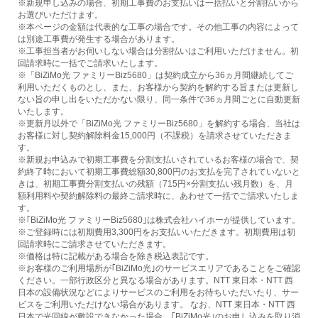
※新規申し込みの場合、初期工事費のお支払いは一括払いと分割払いから
お選びいただけます。
※本ページの金額は代表的な工事の場合です。その他工事の内容によって
は別途工事費が発生する場合があります。
※工事担当者がお伺いしない場合は分割払いはご利用いただけません。初
回請求時に一括でご請求いたします。
※「BiZiMo光 ファミリーBiz5680」は契約成立から36ヵ月間継続してご
利用いただくものとし、また、お客様から契約を解約する旨または更新し
ない旨の申し出をいただかない限り、同一条件で36ヵ月間ごとに自動更新
いたします。
※更新月以外で「BiZiMo光 ファミリーBiz5680」を解約する場合、当社は
お客様に対し契約解除料金15,000円（不課税）を請求させていただきま
す。
※新規お申込みで初期工事費を分割支払いされているお客様の場合で、契
約終了時において初期工事費総額30,800円のお支払を完了されていないと
きは、初期工事費分割支払いの残額（715円×分割支払い残月数）を、月
額利用料や契約解除料の最終ご請求時に、あわせて一括でご請求いたしま
す。
※｢BiZiMo光 ファミリーBiz5680｣は株式会社ハイホーが提供しています。
※ご登録時には初期費用3,300円をお支払いいただきます。初期費用は初
回請求時にご請求させていただきます。
※価格は特に記載がある場合を除き税込表記です。
※お客様のご利用場所が｢BiZiMo光｣のサービスエリアであることをご確認
ください。一部行政区分と異なる場合があります。NTT 東日本・NTT 西
日本の設備状況などによりサービスのご利用をお待ちいただいたり、サー
ビスをご利用いただけない場合があります。 なお、NTT 東日本・NTT 西
日本で光回線が敷設できなかった場合、｢BiZiMo光｣のお申し込みを取り消