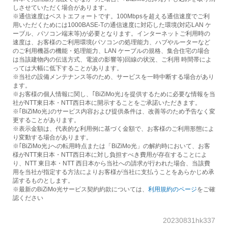
しさせていただく場合があります。
※通信速度はベストエフォートです。100Mbpsを超える通信速度でご利
用いただくためには1000BASE-Tの通信速度に対応した環境(対応LAN ケ
ーブル、パソコン端末等)が必要となります。インターネットご利用時の
速度は、お客様のご利用環境(パソコンの処理能力、ハブやルーターなど
のご利用機器の機能・処理能力、LAN ケーブルの規格、集合住宅の場合
は当該建物内の伝送方式、電波の影響等)回線の状況、ご利用 時間帯によ
っては大幅に低下することがあります。
※当社の設備メンテナンス等のため、サービスを一時中断する場合があり
ます。
※お客様の個人情報に関し、｢BiZiMo光｣を提供するために必要な情報を当
社がNTT東日本・NTT西日本に開示することをご承諾いただきます。
※｢BiZiMo光｣のサービス内容および提供条件は、改善等のため予告なく変
更することがあります。
※表示金額は、代表的な利用例に基づく金額で、お客様のご利用形態によ
り変動する場合があります。
※｢BiZiMo光｣への転用時点または「BiZiMo光」の解約時において、お客
様がNTT東日本・NTT西日本に対し負担すべき費用が存在することによ
り、NTT 東日本・NTT 西日本から当社への請求が行われた場合、当該費
用を当社が指定する方法によりお客様が当社に支払うことをあらかじめ承
諾するものとします。
※最新のBiZiMo光サービス契約約款については、
利用規約のページ
をご確
認ください
20230831hk337