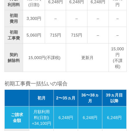
6,248円
6,248円
6,248円
利用料
(日割)
円
初期
3,300円
–
–
–
–
費用
初期
5,060円
715円
715円
–
–
工事費
15,000
契約
円
15,000円(不課税)
更新月
解除料
(不課
税)
初期工事費一括払いの場合
36〜38ヵ
39ヵ月目
初月
2〜35ヵ月
月
以降
月額利用
ご請求
料(日割)
6,248円
6,248円
6,248円
金額
+34,100円