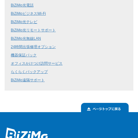
BiZiMo光電話
BiZiMoビジネスWi-Fi
BiZiMo光テレビ
BiZiMo光リモートサポート
BiZiMo光無線LAN
24時間出張修理オプション
機器保証パック
オフィスかけつけ訪問サービス
らくらくバックアップ
BiZiMo遠隔サポート