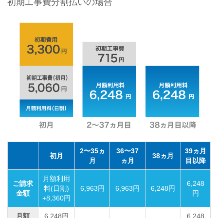
初期工事費分割払いの場合
2〜35ヵ
36〜37
39ヵ月
初月
38ヵ月
月
ヵ月
目以降
月額利用
ご請求
6,248
料(日割)
6,963円
6,963円
6,248円
金額
円
+8,360円
月額
6,248円
6,248