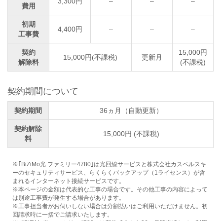
3,300円
–
–
–
費用
初期
4,400円
–
–
–
工事費
契約
15,000円
15,000円(不課税)
更新月
解除料
(不課税)
契約期間について
契約期間
36ヵ月（自動更新）
契約解除
15,000円 (不課税)
料
※｢BiZiMo光 ファミリー4780｣は光回線サービスと株式会社カスペルスキ
ーのセキュリティサービス、らくらくバックアップ（1ライセンス）が含
まれるインターネット接続サービスです。
※本ページの金額は代表的な工事の場合です。その他工事の内容によって
は別途工事費が発生する場合があります。
※工事担当者がお伺いしない場合は分割払いはご利用いただけません。初
回請求時に一括でご請求いたします。