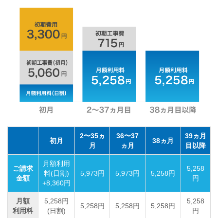
2〜35ヵ
36〜37
39ヵ月
初月
38ヵ月
月
ヵ月
目以降
月額利用
ご請求
5,258
料(日割)
5,973円
5,973円
5,258円
金額
円
+8,360円
月額
5,258円
5,258
5,258円
5,258円
5,258円
利用料
(日割)
円