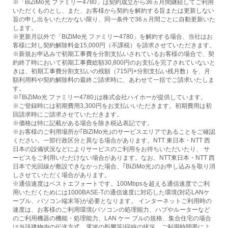
※「BiZiMo光 ファミリー4780」は契約成立から36ヵ月間継続してご利用
いただくものとし、また、お客様から契約を解約する旨または更新しない
旨の申し出をいただかない限り、同一条件で36ヵ月間ごとに自動更新いた
します。
※更新月以外で「BiZiMo光 ファミリー4780」を解約する場合、当社はお
客様に対し契約解除料金15,000円（不課税）を請求させていただきます。
※新規お申込みで初期工事費を分割支払いされているお客様の場合で、契
約終了時において初期工事費総額30,800円のお支払を完了されていないと
きは、初期工事費分割支払いの残額（715円×分割支払い残月数）を、月
額利用料や契約解除料の最終ご請求時に、あわせて一括でご請求いたしま
す。
※｢BiZiMo光 ファミリー4780｣は株式会社ハイホーが提供しています。
※ご登録時には初期費用3,300円をお支払いいただきます。初期費用は初
回請求時にご請求させていただきます。
※価格は特に記載がある場合を除き税込表記です。
※お客様のご利用場所が｢BiZiMo光｣のサービスエリアであることをご確認
ください。一部行政区分と異なる場合があります。NTT 東日本・NTT 西
日本の設備状況などによりサービスのご利用をお待ちいただいたり、 サ
ービスをご利用いただけない場合があります。なお、NTT東日本・NTT 西
日本で光回線が敷設できなかった場合、｢BiZiMo光｣のお申し込みを取り消
しさせていただく場合があります。
※通信速度はベストエフォートです。100Mbpsを超える通信速度でご利
用いただくためには1000BASE-Tの通信速度に対応した環境(対応LANケ
ーブル、パソコン端末等)が必要となります。 インターネットご利用時の
速度は、お客様のご利用環境(パソコンの処理能力、ハブやルーターなど
のご利用機器の機能・処理能力、LAN ケー ブルの規格、集合住宅の場合
は当該建物内の伝送方式、電波の影響等)回線の状況、ご利用時間帯によ