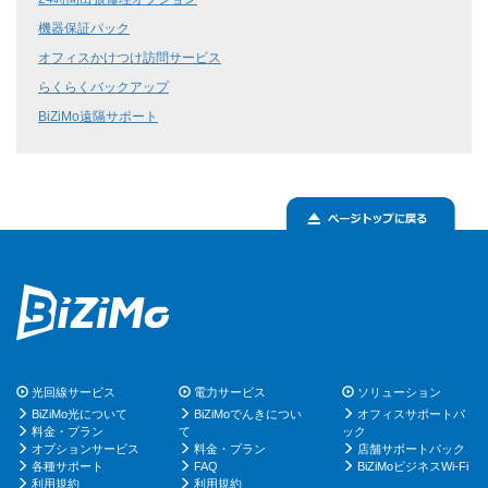
機器保証パック
オフィスかけつけ訪問サービス
らくらくバックアップ
BiZiMo遠隔サポート
光回線サービス
電力サービス
ソリューション
BiZiMo光について
BiZiMoでんきについ
オフィスサポートパ
料金・プラン
て
ック
オプションサービス
料金・プラン
店舗サポートパック
各種サポート
FAQ
BiZiMoビジネスWi-Fi
利用規約
利用規約