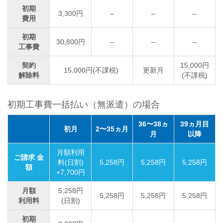
初期
3,300円
–
–
–
費用
初期
30,800円
–
–
–
工事費
契約
15,000円
15,000円(不課税)
更新月
解除料
(不課税)
初期工事費一括払い（無派遣）の場合
36〜38ヵ
39ヵ月目
初月
2〜35ヵ月
月
以降
月額利用
ご請求 金
料(日割)
5,258円
5,258円
5,258円
額
+7,700円
月額
5,258円
5,258円
5,258円
5,258円
利用料
(日割)
初期