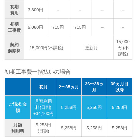
初期
3,300円
–
–
–
–
費用
初期
5,060円
715円
715円
–
–
工事費
15,000
契約
15,000円(不課税)
更新月
円 (不
解除料
課税)
初期工事費一括払いの場合
36〜38ヵ
39ヵ月目
初月
2〜35ヵ月
月
以降
月額利用
ご請求 金
料(日割)
5,258円
5,258円
5,258円
額
+34,100円
月額
5,258円
5,258円
5,258円
5,258円
利用料
(日割)