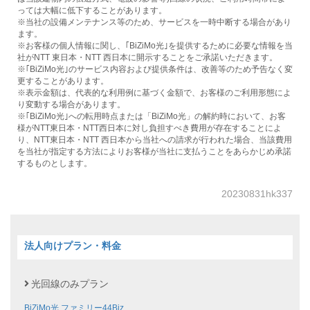
っては大幅に低下することがあります。
※当社の設備メンテナンス等のため、サービスを一時中断する場合があり
ます。
※お客様の個人情報に関し、｢BiZiMo光｣を提供するために必要な情報を当
社がNTT 東日本・NTT 西日本に開示することをご承諾いただきます。
※｢BiZiMo光｣のサービス内容および提供条件は、改善等のため予告なく変
更することがあります。
※表示金額は、代表的な利用例に基づく金額で、お客様のご利用形態によ
り変動する場合があります。
※｢BiZiMo光｣への転用時点または「BiZiMo光」の解約時において、お客
様がNTT東日本・NTT西日本に対し負担すべき費用が存在することによ
り、NTT東日本・NTT 西日本から当社への請求が行われた場合、当該費用
を当社が指定する方法によりお客様が当社に支払うことをあらかじめ承諾
するものとします。
20230831hk337
法人向けプラン・料金
光回線のみプラン
BiZiMo光 ファミリー44Biz