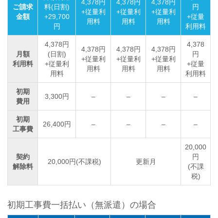
4,378円
4,378円
4,378円
ご請求
料(日割)
円
+従量利
+従量利
+従量利
金額
+29,700
+従量
用料
用料
用料
円
利用料
4,378円
4,378
4,378円
4,378円
4,378円
月額
(日割)
円
+従量利
+従量利
+従量利
利用料
+従量利
+従量
用料
用料
用料
用料
利用料
初期
3,300円
–
–
–
–
費用
初期
26,400円
–
–
–
–
工事費
20,000
契約
円
20,000円(不課税)
更新月
解除料
(不課
税)
初期工事費一括払い（無派遣）の場合