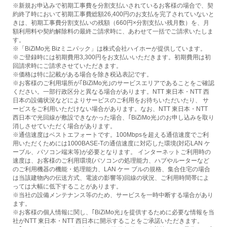
※新規お申込みで初期工事費を分割支払いされているお客様の場合で、契
約終了時において初期工事費総額26,400円のお支払を完了されていないと
きは、初期工事費分割支払いの残額（660円×分割支払い残月数）を、月
額利用料や契約解除料の最終ご請求時に、あわせて一括でご請求いたしま
す。
※「BiZiMo光 Bizミニパック」は株式会社ハイホーが提供しています。
※ご登録時には初期費用3,300円をお支払いいただきます。初期費用は初
回請求時にご請求させていただきます。
※価格は特に記載がある場合を除き税込表記です。
※お客様のご利用場所が｢BiZiMo光｣のサービスエリアであることをご確認
ください。一部行政区分と異なる場合があります。NTT 東日本・NTT 西
日本の設備状況などによりサービスのご利用をお待ちいただいたり、 サ
ービスをご利用いただけない場合があります。なお、NTT 東日本・NTT
西日本で光回線が敷設できなかった場合、｢BiZiMo光｣のお申し込みを取り
消しさせていただく場合があります。
※通信速度はベストエフォートです。100Mbpsを超える通信速度でご利
用いただくためには1000BASE-Tの通信速度に対応した環境(対応LAN ケ
ーブル、パソコン端末等)が必要となります。 インターネットご利用時の
速度は、お客様のご利用環境(パソコンの処理能力、ハブやルーターなど
のご利用機器の機能・処理能力、LAN ケー ブルの規格、集合住宅の場合
は当該建物内の伝送方式、電波の影響等)回線の状況、ご利用時間帯によ
っては大幅に低下することがあります。
※当社の設備メンテナンス等のため、サービスを一時中断する場合があり
ます。
※お客様の個人情報に関し、｢BiZiMo光｣を提供するために必要な情報を当
社がNTT 東日本・NTT 西日本に開示することをご承諾いただきます。