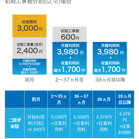
初期工事費分割払いの場合
2〜35ヵ
36～37
39ヵ月
初月
38ヵ月
月
ヵ月
目以降
4,378
月額利用
5,038円
5,038円
4,378円
ご請求
円
料(日割)
+従量利
+従量利
+従量利
金額
+従量
+5,940円
用料
用料
用料
利用料