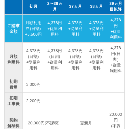
2〜36ヵ
39ヵ月
初月
37ヵ月
38ヵ月
月
目以降
4,378
月額利用
4,378円
4,378円
4,378円
ご請求
円
料(日割)
+従量利
+従量利
+従量利
金額
+従量
+5,500円
用料
用料
用料
利用料
4,378
4,378円
4,378円
4,378円
4,378円
円(日
月額
(日割)
(日割)
(日割)
(日割)
割)
利用料
+従量利
+従量利
+従量利
+従量利
+従量
用料
用料
用料
用料
利用料
初期
3,300円
–
–
–
–
費用
初期
2,200円
–
–
–
–
工事費
20,000
契約
円
20,000円(不課税)
更新月
解除料
(不課