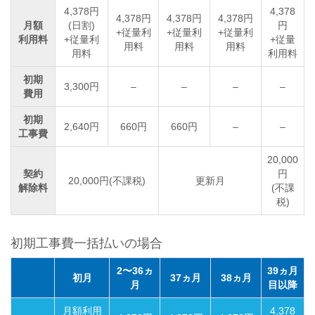
4,378円
4,378
4,378円
4,378円
4,378円
月額
(日割)
円
+従量利
+従量利
+従量利
利用料
+従量利
+従量
用料
用料
用料
用料
利用料
初期
3,300円
–
–
–
–
費用
初期
2,640円
660円
660円
–
–
工事費
20,000
契約
円
20,000円(不課税)
更新月
解除料
(不課
税)
初期工事費一括払いの場合
2〜36ヵ
39ヵ月
初月
37ヵ月
38ヵ月
月
目以降
月額利用
4,378