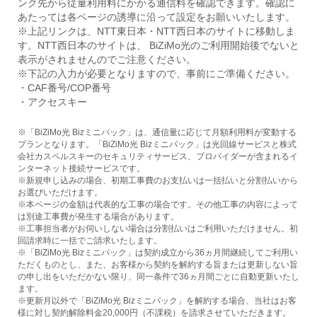
ンク先から従量利用料にかかる通信料を確認できます。確認に
あたっては各ページの誘導に沿って設定をお願いいたします。
※上記リンクは、NTT東日本・NTT西日本のサイトに移動しま
す。NTT西日本のサイトは、 BiZiMo光のご利用開始後でないと
表示がされませんのでご注意ください。
※下記の入力が必要となりますので、事前にご準備ください。
・CAF番号/COP番号
・アクセスキー
※「BiZiMo光 Bizミニパック」は、通信量に応じて月額利用料が変動する
プランとなります。「BiZiMo光 Bizミニパック」は光回線サービスと株式
会社カスペルスキーのセキュリティサービス、プロバイダーが含まれるイ
ンターネット接続サービスです。
※新規申し込みの場合、初期工事費のお支払いは一括払いと分割払いから
お選びいただけます。
※本ページの金額は代表的な工事の場合です。その他工事の内容によって
は別途工事費が発生する場合があります。
※工事担当者がお伺いしない場合は分割払いはご利用いただけません。初
回請求時に一括でご請求いたします。
※「BiZiMo光 Bizミニパック」は契約成立から36ヵ月間継続してご利用い
ただくものとし、また、お客様から契約を解約する旨または更新しない旨
の申し出をいただかない限り、同一条件で36ヵ月間ごとに自動更新いたし
ます。
※更新月以外で「BiZiMo光 Bizミニパック」を解約する場合、当社はお客
様に対し契約解除料金20,000円（不課税）を請求させていただきます。