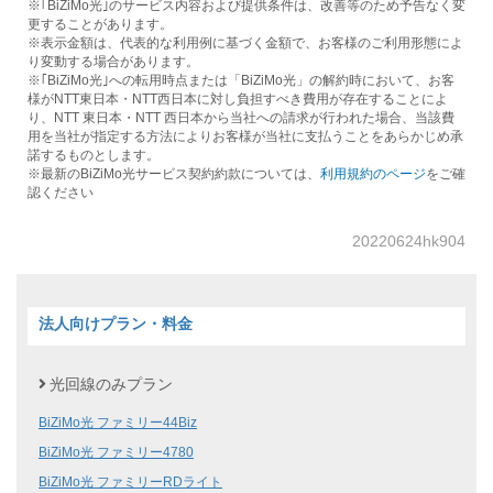
※｢BiZiMo光｣のサービス内容および提供条件は、改善等のため予告なく変
更することがあります。
※表示金額は、代表的な利用例に基づく金額で、お客様のご利用形態によ
り変動する場合があります。
※｢BiZiMo光｣への転用時点または「BiZiMo光」の解約時において、お客
様がNTT東日本・NTT西日本に対し負担すべき費用が存在することによ
り、NTT 東日本・NTT 西日本から当社への請求が行われた場合、当該費
用を当社が指定する方法によりお客様が当社に支払うことをあらかじめ承
諾するものとします。
※最新のBiZiMo光サービス契約約款については、
利用規約のページ
をご確
認ください
20220624hk904
法人向けプラン・料金
光回線のみプラン
BiZiMo光 ファミリー44Biz
BiZiMo光 ファミリー4780
BiZiMo光 ファミリーRDライト