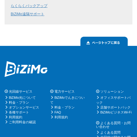
らくらくバックアップ
BiZiMo遠隔サポート
光回線サービス
電力サービス
ソリューション
BiZiMo光について
BiZiMoでんきについ
オフィスサポートパ
料金・プラン
て
ック
オプションサービス
料金・プラン
店舗サポートパック
各種サポート
FAQ
BiZiMoビジネスWi-Fi
利用規約
利用規約
ご利用料金の確認
よくある質問・お問
い合わせ
よくある質問