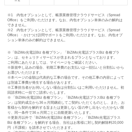
※1 内包オプションとして、帳票業務管理クラウドサービス（Spread
Office）をご利用いただけます。なお、内包オプション単体のみの解約は
できません。
※2 内包オプションとして、帳票業務管理クラウドサービス（Spread
Office）・かけつけ訪問サポートをご利用いただけます。なお、内包オプ
ション単体のみの解約はできません。
※「BiZiMo光電話Biz 各種プラン」「BiZiMo光電話プラスBiz 各種プラ
ン」は、セキュリティサービスが含まれるプランとなっております。
ご利用にあたりましては、マイページをご確認ください。
※新規申し込みの場合、初期工事費のお支払いは一括払いと分割払いから
お選びいただけます。
※本ページの金額は代表的な工事の場合です。その他工事の内容によって
は別途工事費が発生する場合があります。
※工事担当者がお伺いしない場合は分割払いはご利用いただけません。初
回請求時に一括でご請求いたします。
※ 「BiZiMo光電話Biz 各種プラン」「BiZiMo光電話プラスBiz 各種プラ
ン」は契約成立から36ヵ月間継続してご契約いただくものとし、また、お
客様から契約を解約する旨または更新しない旨の申し出をいただかない限
り、同一条件で36ヵ月間ごとに自動更新いたします。
※更新月以外で「BiZiMo光電話Biz 各種プラン」「BiZiMo光電話プラス
Biz 各種プラン」を解約する場合、当社はお客様に対し契約解除料20,000
円（不課税）を請求させていただきます。