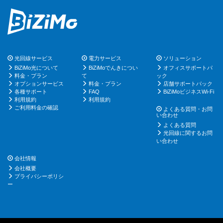
光回線サービス
電力サービス
ソリューション
BiZiMo光について
BiZiMoでんきについ
オフィスサポートパ
料金・プラン
て
ック
オプションサービス
料金・プラン
店舗サポートパック
各種サポート
FAQ
BiZiMoビジネスWi-Fi
利用規約
利用規約
ご利用料金の確認
よくある質問・お問
い合わせ
よくある質問
光回線に関するお問
い合わせ
会社情報
会社概要
プライバシーポリシ
ー