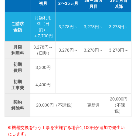
36～38ヵ
39ヵ月目
初月
2〜35ヵ月
月目
以降
月額利用
ご請求
料（日
3,278円～
3,278円～
3,278円～
金額
割）
＋7,700円
月額
3,278円～
3,278円～
3,278円～
3,278円～
利用料
（日割）
初期
3,300円
–
–
–
費用
初期
4,400円
–
–
–
工事費
20,000円
契約
20,000円（不課税）
更新月
（不課
解除料
税）
※機器交換を行う工事を実施する場合1,100円が追加で発生い
たします。