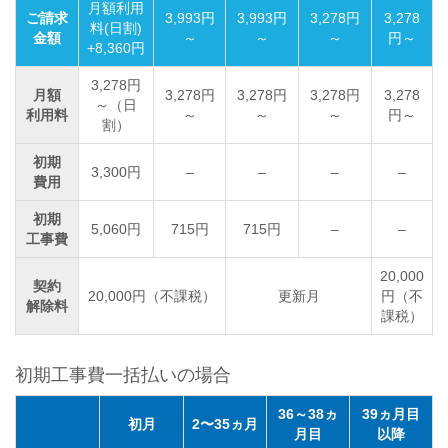
月額利用
ご請求
3,993円
3,993円
3,278円
3,278
料(日割)
金額
～
～
～
円～
+8,360円
3,278円
月額
3,278円
3,278円
3,278円
3,278
～（日
利用料
～
～
～
円～
割）
初期
3,300円
–
–
–
–
費用
初期
5,060円
715円
715円
–
–
工事費
20,000
契約
20,000円（不課税）
更新月
円（不
解除料
課税）
初期工事費一括払いの場合
36～38ヵ
39ヵ月目
初月
2〜35ヵ月
月目
以降