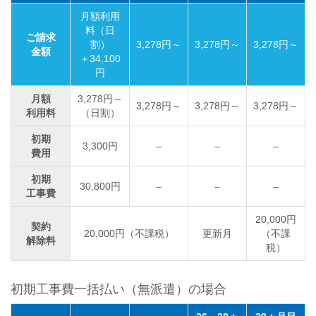
月額利用
料（日
ご請求
割）
3,278円～
3,278円～
3,278円～
金額
＋34,100
円
月額
3,278円～
3,278円～
3,278円～
3,278円～
利用料
（日割）
初期
3,300円
–
–
–
費用
初期
30,800円
–
–
–
工事費
20,000円
契約
20,000円（不課税）
更新月
（不課
解除料
税）
初期工事費一括払い（無派遣）の場合