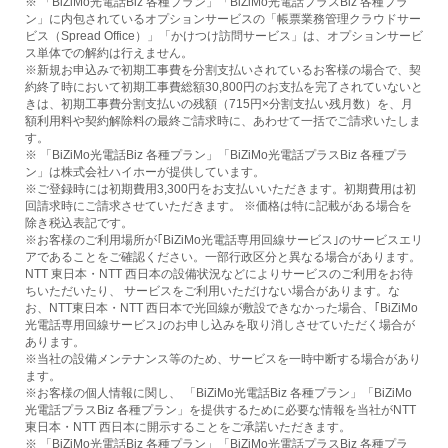
※ 「BiZiMo光電話Biz 各種プラン」「BiZiMo光電話プラスBiz 各種プラ
ン」に内包されているオプションサービスの「帳票業務管理クラウドサー
ビス（Spread Office）」「かけつけ訪問サービス」は、オプションサービ
ス単体での解約は行えません。
※新規お申込みで初期工事費を分割支払いされているお客様の場合で、契
約終了時において初期工事費総額30,800円のお支払を完了されていないと
きは、初期工事費分割支払いの残額（715円×分割支払い残月数）を、月
額利用料や契約解除料の最終ご請求時に、あわせて一括でご請求いたしま
す。
※ 「BiZiMo光電話Biz 各種プラン」「BiZiMo光電話プラスBiz 各種プラ
ン」は株式会社ハイホーが提供しています。
※ご登録時には初期費用3,300円をお支払いいただきます。初期費用は初
回請求時にご請求させていただきます。 ※価格は特に記載がある場合を
除き税込表記です。
※お客様のご利用場所が｢BiZiMo光電話専用回線サービス｣のサービスエリ
アであることをご確認ください。一部行政区分と異なる場合があります。
NTT 東日本・NTT 西日本の設備状況などによりサービスのご利用をお待
ちいただいたり、 サービスをご利用いただけない場合があります。な
お、NTT東日本・NTT 西日本で光回線が敷設できなかった場合、｢BiZiMo
光電話専用回線サービス｣のお申し込みを取り消しさせていただく場合が
あります。
※当社の設備メンテナンス等のため、サービスを一時中断する場合があり
ます。
※お客様の個人情報に関し、 「BiZiMo光電話Biz 各種プラン」「BiZiMo
光電話プラスBiz 各種プラン」を提供するために必要な情報を当社がNTT
東日本・NTT 西日本に開示することをご承諾いただきます。
※ 「BiZiMo光電話Biz 各種プラン」「BiZiMo光電話プラスBiz 各種プラ