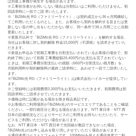
は別途工事費が発生す る場合があります。
※工事担当者がお伺いしない場合は分割払いはご利用いただけません。初
回請求時に一括でご請 求いたします。
※「BiZiMo光 RG（ファミリーライト）」は契約成立から36ヵ月間継続し
てご利用いただくものとし、また、お客様から契約を解約する旨または更
新しない旨の申し出をいただかない限り、同一条件で36ヵ月間ごとに自動
更新いたします。
※更新月以外で「BiZiMo光 RG（ファミリーライト）」を解約する場合、
当社はお客様に対し契約解除 料金15,000円（不課税）を請求させていた
だきます。
※新規お申込みで初期工事費を分割支払いされているお客様の場合で、契
約終了時において初期 工事費総額26,400円のお支払を完了されていない
ときは、初期工事費分割支払いの残額（660円×分割支払い残月数）を、
月額利用料や契約解除料の最終ご請求時に、あわせて一括でご請求いたし
ます。
※｢BiZiMo光 RG（ファミリーライト）｣は株式会社ハイホーが提供してい
ます。
※ご登録時には初期費用3,300円をお支払いいただきます。初期費用は初
回請求時にご請求させていただきます。
※価格は特に記載がある場合を除き税込表記です。
※お客様のご利用場所が｢BiZiMo光｣のサービスエリアであることをご確認
ください。一部行政区分と異なる場合があります。NTT 東日本・NTT 西
日本の設備状況などによりサービスのご利用をお待ちいただいたり、サー
ビスをご利用いただけない場合があります。
なお、NTT 東日本・NTT 西日本で光回線が敷設できなかった場合、
｢BiZiMo光｣のお申し込みを取り消しさせていただく場合があります。
※通信速度はベストエフォートです。100Mbpsを超える通信速度でご利