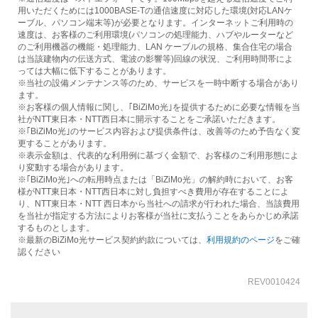
用いただくためには1000BASE-Tの通信速度に対応した環境(対応LANケ
ーブル、パソコン端末等)が必要となります。インターネットご利用時の
速度は、お客様のご利用環境(パソコンの処理能力、ハブやルーターなど
のご利用機器の機能・処理能力、LAN ケーブルの規格、集合住宅の場合
は当該建物内の伝送方式、電波の影響等)回線の状況、ご利用時間帯によ
っては大幅に低下することがあります。
※当社の設備メンテナンス等のため、サービスを一時中断する場合があり
ます。
※お客様の個人情報に関し、｢BiZiMo光｣を提供するために必要な情報を当
社がNTT東日本・NTT西日本に開示することをご承諾いただきます。
※｢BiZiMo光｣のサービス内容および提供条件は、改善等のため予告なく変
更することがあります。
※表示金額は、代表的な利用例に基づく金額で、お客様のご利用形態によ
り変動する場合があります。
※｢BiZiMo光｣への転用時点または「BiZiMo光」の解約時において、お客
様がNTT東日本・NTT西日本に対し負担すべき費用が存在することによ
り、NTT東日本・NTT 西日本から当社への請求が行われた場合、当該費用
を当社が指定する方法によりお客様が当社に支払うことをあらかじめ承諾
するものとします。
※最新のBiZiMo光サービス契約約款については、
利用規約のページ
をご確
認ください
REV0010424