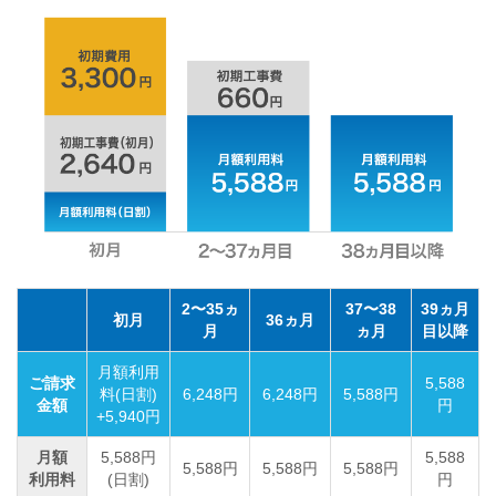
2〜35ヵ
37〜38
39ヵ月
初月
36ヵ月
月
ヵ月
目以降
月額利用
ご請求
5,588
料(日割)
6,248円
6,248円
5,588円
金額
円
+5,940円
月額
5,588円
5,588
5,588円
5,588円
5,588円
利用料
(日割)
円