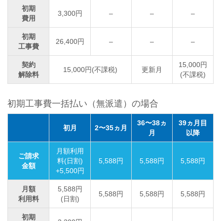
初期
3,300円
–
–
–
費用
初期
26,400円
–
–
–
工事費
契約
15,000円
15,000円(不課税)
更新月
解除料
(不課税)
初期工事費一括払い（無派遣）の場合
36〜38ヵ
39ヵ月目
初月
2〜35ヵ月
月
以降
月額利用
ご請求
料(日割)
5,588円
5,588円
5,588円
金額
+5,500円
月額
5,588円
5,588円
5,588円
5,588円
利用料
(日割)
初期