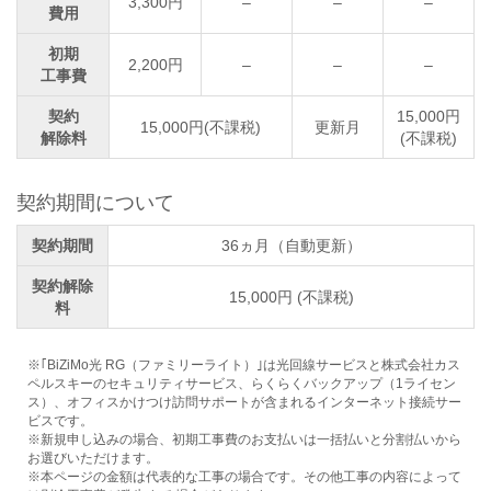
3,300円
–
–
–
費用
初期
2,200円
–
–
–
工事費
契約
15,000円
15,000円(不課税)
更新月
解除料
(不課税)
契約期間について
契約期間
36ヵ月（自動更新）
契約解除
15,000円 (不課税)
料
※｢BiZiMo光 RG（ファミリーライト）｣は光回線サービスと株式会社カス
ペルスキーのセキュリティサービス、らくらくバックアップ（1ライセン
ス）、オフィスかけつけ訪問サポートが含まれるインターネット接続サー
ビスです。
※新規申し込みの場合、初期工事費のお支払いは一括払いと分割払いから
お選びいただけます。
※本ページの金額は代表的な工事の場合です。その他工事の内容によって