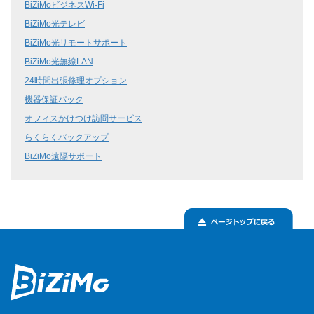
BiZiMoビジネスWi-Fi
BiZiMo光テレビ
BiZiMo光リモートサポート
BiZiMo光無線LAN
24時間出張修理オプション
機器保証パック
オフィスかけつけ訪問サービス
らくらくバックアップ
BiZiMo遠隔サポート