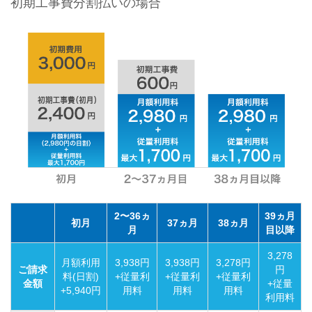
初期工事費分割払いの場合
2〜36ヵ
39ヵ月
初月
37ヵ月
38ヵ月
月
目以降
3,278
月額利用
3,938円
3,938円
3,278円
ご請求
円
料(日割)
+従量利
+従量利
+従量利
金額
+従量
+5,940円
用料
用料
用料
利用料