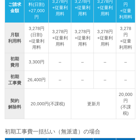
3,278円
3,278円
3,278円
ご請求
料(日割)
円
+従量利
+従量利
+従量利
金額
+27,000
+従量
用料
用料
用料
円
利用料
3,278円
3,278
3,278円
3,278円
3,278円
月額
(日割)
円
+従量利
+従量利
+従量利
利用料
+従量利
+従量
用料
用料
用料
用料
利用料
初期
3,300円
–
–
–
–
費用
初期
26,400円
–
–
–
–
工事費
20,000
契約
円
20,000円(不課税)
更新月
解除料
(不課
税)
初期工事費一括払い（無派遣）の場合