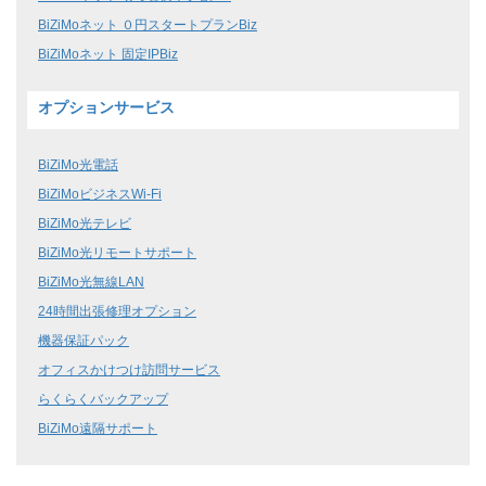
BiZiMoネット ０円スタートプランBiz
BiZiMoネット 固定IPBiz
オプションサービス
BiZiMo光電話
BiZiMoビジネスWi-Fi
BiZiMo光テレビ
BiZiMo光リモートサポート
BiZiMo光無線LAN
24時間出張修理オプション
機器保証パック
オフィスかけつけ訪問サービス
らくらくバックアップ
BiZiMo遠隔サポート