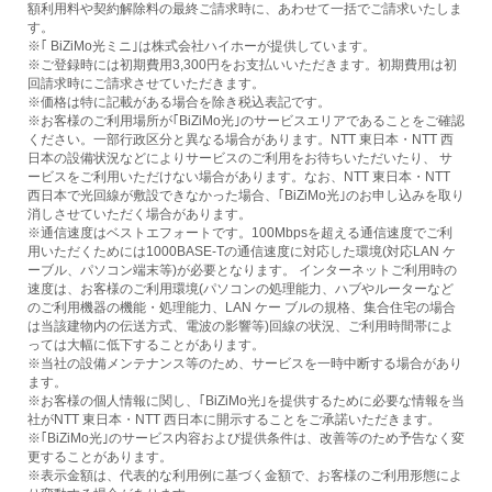
額利用料や契約解除料の最終ご請求時に、あわせて一括でご請求いたしま
す。
※｢ BiZiMo光ミニ｣は株式会社ハイホーが提供しています。
※ご登録時には初期費用3,300円をお支払いいただきます。初期費用は初
回請求時にご請求させていただきます。
※価格は特に記載がある場合を除き税込表記です。
※お客様のご利用場所が｢BiZiMo光｣のサービスエリアであることをご確認
ください。一部行政区分と異なる場合があります。NTT 東日本・NTT 西
日本の設備状況などによりサービスのご利用をお待ちいただいたり、 サ
ービスをご利用いただけない場合があります。なお、NTT 東日本・NTT
西日本で光回線が敷設できなかった場合、｢BiZiMo光｣のお申し込みを取り
消しさせていただく場合があります。
※通信速度はベストエフォートです。100Mbpsを超える通信速度でご利
用いただくためには1000BASE-Tの通信速度に対応した環境(対応LAN ケ
ーブル、パソコン端末等)が必要となります。 インターネットご利用時の
速度は、お客様のご利用環境(パソコンの処理能力、ハブやルーターなど
のご利用機器の機能・処理能力、LAN ケー ブルの規格、集合住宅の場合
は当該建物内の伝送方式、電波の影響等)回線の状況、ご利用時間帯によ
っては大幅に低下することがあります。
※当社の設備メンテナンス等のため、サービスを一時中断する場合があり
ます。
※お客様の個人情報に関し、｢BiZiMo光｣を提供するために必要な情報を当
社がNTT 東日本・NTT 西日本に開示することをご承諾いただきます。
※｢BiZiMo光｣のサービス内容および提供条件は、改善等のため予告なく変
更することがあります。
※表示金額は、代表的な利用例に基づく金額で、お客様のご利用形態によ