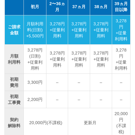
2〜36ヵ
39ヵ月
初月
37ヵ月
38ヵ月
月
目以降
3,278
月額利用
3,278円
3,278円
3,278円
ご請求
円
料(日割)
+従量利
+従量利
+従量利
金額
+従量
+5,500円
用料
用料
用料
利用料
3,278円
3,278
3,278円
3,278円
3,278円
月額
(日割)
円
+従量利
+従量利
+従量利
利用料
+従量利
+従量
用料
用料
用料
用料
利用料
初期
3,300円
–
–
–
–
費用
初期
2,200円
–
–
–
–
工事費
20,000
契約
円
20,000円(不課税)
更新月
解除料
(不課
税)