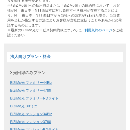
り変動する場合があります。
※｢BiZiMo光｣への転用時点または「BiZiMo光」の解約時において、お客
様がNTT東日本・NTT西日本に対し負担すべき費用が存在することによ
り、NTT 東日本・NTT 西日本から当社への請求が行われた場合、当該費
用を当社が指定する方法によりお客様が当社に支払うことをあらかじめ承
諾するものとします。
※最新のBiZiMo光サービス契約約款については、
利用規約のページ
をご確
認ください
法人向けプラン・料金
光回線のみプラン
BiZiMo光 ファミリー44Biz
BiZiMo光 ファミリー4780
BiZiMo光 ファミリーRDライト
BiZiMo光 Bizミニ
BiZiMo光 マンション34Biz
BiZiMo光 マンション3780
BiZiMo光 マンションRDライト