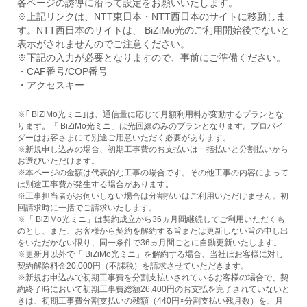
各ページの誘導に沿って設定をお願いいたします。
※上記リンクは、NTT東日本・NTT西日本のサイトに移動しま
す。NTT西日本のサイトは、 BiZiMo光のご利用開始後でないと
表示がされませんのでご注意ください。
※下記の入力が必要となりますので、事前にご準備ください。
・CAF番号/COP番号
・アクセスキー
※｢ BiZiMo光ミニ｣は、通信量に応じて月額利用料が変動するプランとな
ります。「 BiZiMo光ミニ」は光回線のみのプランとなります。プロバイ
ダーはお客さまにて別途ご用意いただく必要があります。
※新規申し込みの場合、初期工事費のお支払いは一括払いと分割払いから
お選びいただけます。
※本ページの金額は代表的な工事の場合です。その他工事の内容によって
は別途工事費が発生する場合があります。
※工事担当者がお伺いしない場合は分割払いはご利用いただけません。初
回請求時に一括でご請求いたします。
※「 BiZiMo光ミニ」は契約成立から36ヵ月間継続してご利用いただくも
のとし、また、お客様から契約を解約する旨または更新しない旨の申し出
をいただかない限り、同一条件で36ヵ月間ごとに自動更新いたします。
※更新月以外で「 BiZiMo光ミニ」を解約する場合、当社はお客様に対し
契約解除料金20,000円（不課税）を請求させていただきます。
※新規お申込みで初期工事費を分割支払いされているお客様の場合で、契
約終了時において初期工事費総額26,400円のお支払を完了されていないと
きは、初期工事費分割支払いの残額（440円×分割支払い残月数）を、月