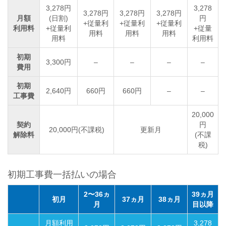
3,278円
3,278
3,278円
3,278円
3,278円
月額
(日割)
円
+従量利
+従量利
+従量利
利用料
+従量利
+従量
用料
用料
用料
用料
利用料
初期
3,300円
–
–
–
–
費用
初期
2,640円
660円
660円
–
–
工事費
20,000
契約
円
20,000円(不課税)
更新月
解除料
(不課
税)
初期工事費一括払いの場合
2〜36ヵ
39ヵ月
初月
37ヵ月
38ヵ月
月
目以降
月額利用
3,278