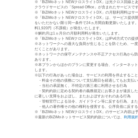
※「BiZiMoネット NEWクロスライトDX」は光クロス
クラウドサービスの「Spread Office」が含まれたサービ
※「BiZiMoネット NEWクロスライトDX」の月額利用料
※「BiZiMoネット NEWクロスライトDX」は、サービス
をいただかない限り同一条件で24ヵ月間自動更新いたします
料1,920円（不課税）が発生いたします。
※解約月は1ヵ月分の月額利用料が発生いたします。
※「BiZiMoネット NEWクロスライトDX」はIPv6方式
※ネットワークへの過大な負荷が生じることを防ぐため、一度
だくことがあります。
※ネットワークの保守メンテナンスや不正アクセス行為から防
あります。
※本プランからほかのプランに変更する場合、インターネット
します。
※以下の行為があった場合は、サービスの利用を停止すること
・料金その他の債務について支払期日を経過してもお支払い
・当社の承諾無く、不特定の第三者に利用させる行為
・契約約款に定める契約者の義務規定にお客さまが違反した
に著しい支障をおよぼし、またおよぼすおそれのある行為
・管轄官庁による法令、ガイドライン等に反する行為、また
・他人の著作権その他の権利を侵害する、公序良俗に反する
※「BiZiMoネット NEWクロスライトDX」のサービス内容
※最新のBiZiMoネットサービス契約約款については、
利用規