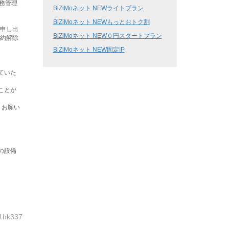
業務管理
BiZiMoネット NEWライトプラン
BiZiMoネット NEWもっとおトク割
の申し出
BiZiMoネット NEW０円スタートプラン
契約解除
BiZiMoネット NEW固定IP
ていた
ことが
うお願い
の設備
1hk337