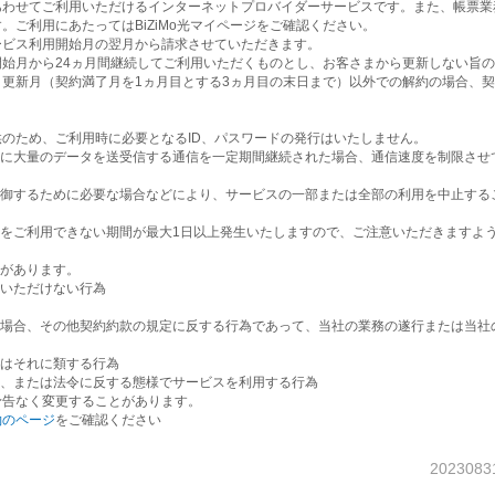
回線とあわせてご利用いただけるインターネットプロバイダーサービスです。また、帳票
スです。ご利用にあたってはBiZiMo光マイページをご確認ください。
はサービス利用開始月の翌月から請求させていただきます。
提供開始月から24ヵ月間継続してご利用いただくものとし、お客さまから更新しない旨
。更新月（契約満了月を1ヵ月目とする3ヵ月目の末日まで）以外での解約の場合、
での提供のため、ご利用時に必要となるID、パスワードの発行はいたしません。
に大量のデータを送受信する通信を一定期間継続された場合、通信速度を制限させ
御するために必要な場合などにより、サービスの一部または全部の利用を中止する
をご利用できない期間が最大1日以上発生いたしますので、ご注意いただきますよ
があります。
いただけない行為
場合、その他契約約款の規定に反する行為であって、当社の業務の遂行または当社
はそれに類する行為
、または法令に反する態様でサービスを利用する行為
は予告なく変更することがあります。
約のページ
をご確認ください
2023083