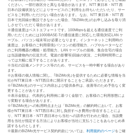
ください。一部行政区分と異なる場合があります。NTT 東日本・NTT 西
日本の設備状況などによりサービスのご利用をお待ちいただいたり、サー
ビスをご利用いただけない場合があります。 なお、NTT 東日本・NTT 西
日本で光回線が敷設できなかった場合、｢BiZiMo光｣のお申し込みを取り消
しさせていただく場合があります。
※通信速度はベストエフォートです。100Mbpsを超える通信速度でご利
用いただくためには1000BASE-Tの通信速度に対応した環境(対応LAN ケ
ーブル、パソコン端末等)が必要となります。インターネットご利用時の
速度は、お客様のご利用環境(パソコンの処理能力、ハブやルーターなど
のご利用機器の機能・処理能力、LAN ケーブルの規格、集合住宅の場合
は当該建物内の伝送方式、電波の影響等)回線の状況、ご利用時間帯によ
っては大幅に低下することがあります。
※当社の設備メンテナンス等のため、サービスを一時中断する場合があり
ます。
※お客様の個人情報に関し、｢BiZiMo光｣を提供するために必要な情報を当
社がNTT東日本・NTT西日本に開示することをご承諾いただきます。
※｢BiZiMo光｣のサービス内容および提供条件は、改善等のため予告なく変
更することがあります。
※表示金額は、代表的な利用例に基づく金額で、お客様のご利用形態によ
り変動する場合があります。
※｢BiZiMo光｣への転用時点または「BiZiMo光」の解約時において、お客
様がNTT東日本・NTT西日本に対し負担すべき費用が存在することによ
り、NTT 東日本・NTT 西日本から当社への請求が行われた場合、当該費
用を当社が指定する方法によりお客様が当社に支払うことをあらかじめ承
諾するものとします。
※最新のBiZiMo光サービス契約約款については、
利用規約のページ
をご確