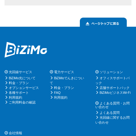
光回線サービス
電力サービス
ソリューション
BiZiMo光について
BiZiMoでんきについ
オフィスサポートパ
料金・プラン
て
ック
オプションサービス
料金・プラン
店舗サポートパック
各種サポート
FAQ
BiZiMoビジネスWi-Fi
利用規約
利用規約
ご利用料金の確認
よくある質問・お問
い合わせ
よくある質問
光回線に関するお問
い合わせ
会社情報