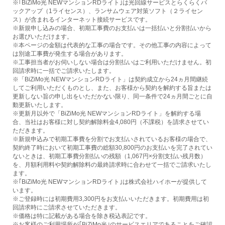
※｢BiZiMo光 NEWマンションRDライト｣は光回線サービスとらくらくバ
ックアップ（1ライセンス）、ランサムウェア対策ソフト（２ライセン
ス）が含まれるインターネット接続サービスです。
※新規申し込みの場合、初期工事費のお支払いは一括払いと分割払いから
お選びいただけます。
※本ページの金額は代表的な工事の場合です。その他工事の内容によって
は別途工事費が発生する場合があります。
※工事担当者がお伺いしない場合は分割払いはご利用いただけません。初
回請求時に一括でご請求いたします。
※「BiZiMo光 NEWマンションRDライト」は契約成立から24ヵ月間継続
してご利用いただくものとし、また、お客様から契約を解約する旨または
更新しない旨の申し出をいただかない限り、同一条件で24ヵ月間ごとに自
動更新いたします。
※更新月以外で「BiZiMo光 NEWマンションRDライト」を解約する場
合、当社はお客様に対し契約解除料金4,080円（不課税）を請求させてい
ただきます。
※新規申込みで初期工事費を分割でお支払いされているお客様の場合で、
契約終了時において初期工事費の総額30,800円のお支払いを完了されてい
ないときは、初期工事費分割払いの残額（1,067円×分割支払い残月数）
を、月額利用料や契約解除料の最終請求時に合わせて一括でご請求いたし
ます。
※｢BiZiMo光 NEWマンションRDライト｣は株式会社ハイホーが提供して
います。
※ご登録時には初期費用3,300円をお支払いいただきます。初期費用は初
回請求時にご請求させていただきます。
※価格は特に記載がある場合を除き税込表記です。
※お客様のご利用場所が｢BiZiMo光｣のサービスエリアであることをご確認