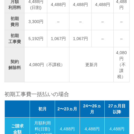
月額
4,488円
4,488
4,488円
4,488円
4,488円
利用料
(日割)
円
初期
3,300円
–
–
–
–
費用
初期
5,192円
1,067円
1,067円
–
–
工事費
4,080
円
契約
4,080円（不課税）
更新月
（不
解除料
課
税）
初期工事費一括払いの場合
24〜26ヵ
27ヵ月目
初月
2〜23ヵ月
月
以降
月額利用
ご請求
料(日割)
4,488円
4,488円
4,488円
金額