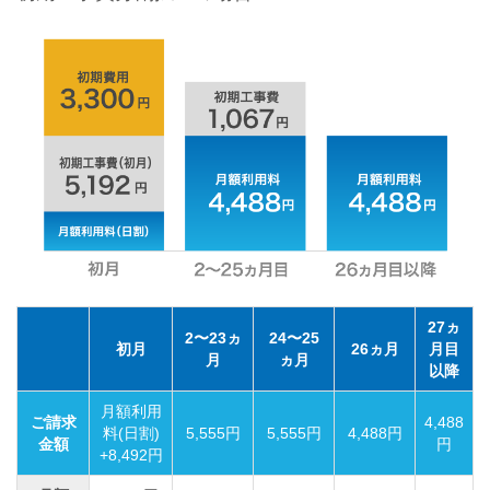
27ヵ
2〜23ヵ
24〜25
初月
26ヵ月
月目
月
ヵ月
以降
月額利用
ご請求
4,488
料(日割)
5,555円
5,555円
4,488円
金額
円
+8,492円