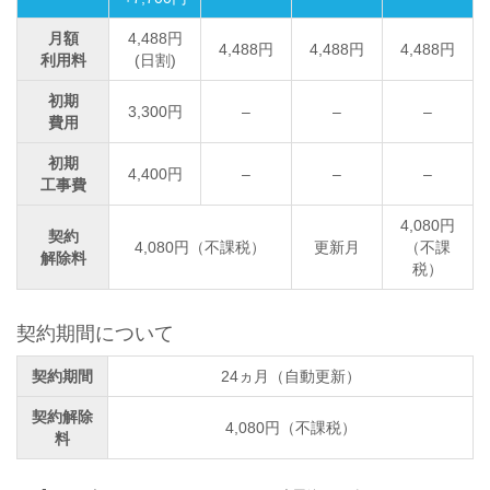
月額
4,488円
4,488円
4,488円
4,488円
利用料
(日割)
初期
3,300円
–
–
–
費用
初期
4,400円
–
–
–
工事費
4,080円
契約
4,080円（不課税）
更新月
（不課
解除料
税）
契約期間について
契約期間
24ヵ月（自動更新）
契約解除
4,080円（不課税）
料