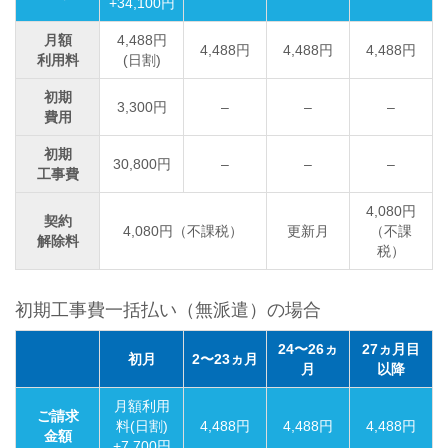
+34,100円
月額
4,488円
4,488円
4,488円
4,488円
利用料
(日割)
初期
3,300円
–
–
–
費用
初期
30,800円
–
–
–
工事費
4,080円
契約
4,080円（不課税）
更新月
（不課
解除料
税）
初期工事費一括払い（無派遣）の場合
24〜26ヵ
27ヵ月目
初月
2〜23ヵ月
月
以降
月額利用
ご請求
料(日割)
4,488円
4,488円
4,488円
金額
+7,700円