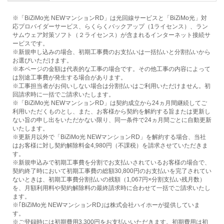
※「BiZiMo光 NEWマンションRD」は光回線サービスと「BiZiMo光」対
応プロバイダーサービス、らくらくバックアップ（1ライセンス）、ラン
サムウェア対策ソフト（２ライセンス）が含まれるインターネット接続サ
ービスです。
※新規申し込みの場合、初期工事費のお支払いは一括払いと分割払いから
お選びいただけます。
※本ページの金額は代表的な工事の場合です。その他工事の内容によって
は別途工事費が発生する場合があります。
※工事担当者がお伺いしない場合は分割払いはご利用いただけません。初
回請求時に一括でご請求いたします。
※「BiZiMo光 NEWマンションRD」は契約成立から24ヵ月間継続してご
利用いただくものとし、また、お客様から契約を解約する旨または更新し
ない旨の申し出をいただかない限り、同一条件で24ヵ月間ごとに自動更新
いたします。
※更新月以外で「BiZiMo光 NEWマンションRD」を解約する場合、当社
はお客様に対し契約解除料金4,980円（不課税）を請求させていただきま
す。
※新規申込みで初期工事費を分割でお支払いされているお客様の場合で、
契約終了時において初期工事費の総額30,800円のお支払いを完了されてい
ないときは、初期工事費分割払いの残額（1,067円×分割支払い残月数）
を、月額利用料や契約解除料の最終請求時に合わせて一括でご請求いたし
ます。
※｢BiZiMo光 NEWマンションRD｣は株式会社ハイホーが提供していま
す。
※ご登録時には初期費用3,300円をお支払いいただきます。初期費用は初