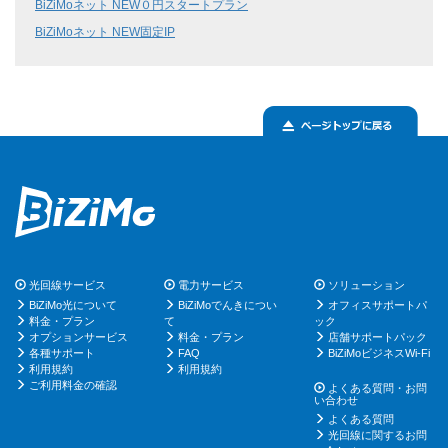
BiZiMoネット NEW０円スタートプラン
BiZiMoネット NEW固定IP
光回線サービス
電力サービス
ソリューション
BiZiMo光について
BiZiMoでんきについ
オフィスサポートパ
料金・プラン
て
ック
オプションサービス
料金・プラン
店舗サポートパック
各種サポート
FAQ
BiZiMoビジネスWi-Fi
利用規約
利用規約
ご利用料金の確認
よくある質問・お問
い合わせ
よくある質問
光回線に関するお問