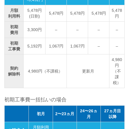
月額
5,478円
5,478
5,478円
5,478円
5,478円
利用料
(日割)
円
初期
3,300円
–
–
–
–
費用
初期
5,192円
1,067円
1,067円
–
–
工事費
4,980
円
契約
4,980円（不課税）
更新月
（不
解除料
課
税）
初期工事費一括払いの場合
24〜26ヵ
27ヵ月目
初月
2〜23ヵ月
月
以降
月額利用