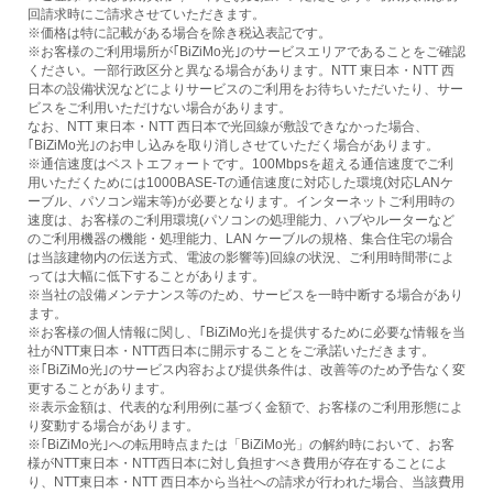
回請求時にご請求させていただきます。
※価格は特に記載がある場合を除き税込表記です。
※お客様のご利用場所が｢BiZiMo光｣のサービスエリアであることをご確認
ください。一部行政区分と異なる場合があります。NTT 東日本・NTT 西
日本の設備状況などによりサービスのご利用をお待ちいただいたり、サー
ビスをご利用いただけない場合があります。
なお、NTT 東日本・NTT 西日本で光回線が敷設できなかった場合、
｢BiZiMo光｣のお申し込みを取り消しさせていただく場合があります。
※通信速度はベストエフォートです。100Mbpsを超える通信速度でご利
用いただくためには1000BASE-Tの通信速度に対応した環境(対応LANケ
ーブル、パソコン端末等)が必要となります。インターネットご利用時の
速度は、お客様のご利用環境(パソコンの処理能力、ハブやルーターなど
のご利用機器の機能・処理能力、LAN ケーブルの規格、集合住宅の場合
は当該建物内の伝送方式、電波の影響等)回線の状況、ご利用時間帯によ
っては大幅に低下することがあります。
※当社の設備メンテナンス等のため、サービスを一時中断する場合があり
ます。
※お客様の個人情報に関し、｢BiZiMo光｣を提供するために必要な情報を当
社がNTT東日本・NTT西日本に開示することをご承諾いただきます。
※｢BiZiMo光｣のサービス内容および提供条件は、改善等のため予告なく変
更することがあります。
※表示金額は、代表的な利用例に基づく金額で、お客様のご利用形態によ
り変動する場合があります。
※｢BiZiMo光｣への転用時点または「BiZiMo光」の解約時において、お客
様がNTT東日本・NTT西日本に対し負担すべき費用が存在することによ
り、NTT東日本・NTT 西日本から当社への請求が行われた場合、当該費用