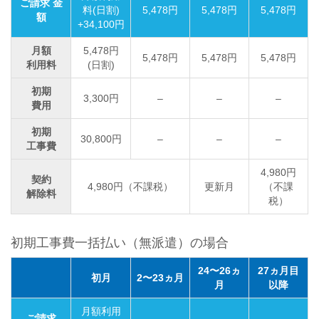
ご請求 金
料(日割)
5,478円
5,478円
5,478円
額
+34,100円
月額
5,478円
5,478円
5,478円
5,478円
利用料
(日割)
初期
3,300円
–
–
–
費用
初期
30,800円
–
–
–
工事費
4,980円
契約
4,980円（不課税）
更新月
（不課
解除料
税）
初期工事費一括払い（無派遣）の場合
24〜26ヵ
27ヵ月目
初月
2〜23ヵ月
月
以降
月額利用
ご請求