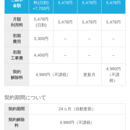
料(日割)
5,478円
5,478円
5,478円
金額
+7,700円
月額
5,478円
5,478円
5,478円
5,478円
利用料
(日割)
初期
3,300円
–
–
–
費用
初期
4,400円
–
–
–
工事費
4,980円
契約
4,980円（不課税）
更新月
（不課
解除料
税）
契約期間について
契約期間
24ヵ月（自動更新）
契約解除
4,980円（不課税）
料