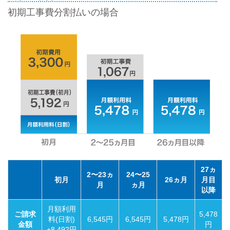
初期工事費分割払いの場合
27ヵ
2〜23ヵ
24〜25
初月
26ヵ月
月目
月
ヵ月
以降
月額利用
ご請求
5,478
料(日割)
6,545円
6,545円
5,478円
金額
円
+8,492円