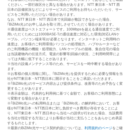
ください。一部行政区分と異なる場合があります。NTT 東日本・NTT 西
日本の設備状況などによりサービスのご利用をお待ちいただいたり、サー
ビスをご利用いただけない場合があります。
なお、NTT 東日本・NTT 西日本で光回線が敷設できなかった場合、
｢BiZiMo光｣のお申し込みを取り消しさせていただく場合があります。
※通信速度はベストエフォートです。100Mbpsを超える通信速度でご利
用いただくためには1000BASE-Tの通信速度に対応した環境(対応LANケ
ーブル、パソコン端末等)が必要となります。インターネットご利用時の
速度は、お客様のご利用環境(パソコンの処理能力、ハブやルーターなど
のご利用機器の機能・処理能力、LAN ケーブルの規格、集合住宅の場合
は当該建物内の伝送方式、電波の影響等)回線の状況、ご利用時間帯によ
っては大幅に低下することがあります。
※当社の設備メンテナンス等のため、サービスを一時中断する場合があり
ます。
※お客様の個人情報に関し、｢BiZiMo光｣を提供するために必要な情報を当
社がNTT東日本・NTT西日本に開示することをご承諾いただきます。
※｢BiZiMo光｣のサービス内容および提供条件は、改善等のため予告なく変
更することがあります。
※表示金額は、代表的な利用例に基づく金額で、お客様のご利用形態によ
り変動する場合があります。
※｢BiZiMo光｣への転用時点または「BiZiMo光」の解約時において、お客
様がNTT東日本・NTT西日本に対し負担すべき費用が存在することによ
り、NTT東日本・NTT 西日本から当社への請求が行われた場合、当該費用
を当社が指定する方法によりお客様が当社に支払うことをあらかじめ承諾
するものとします。
※最新のBiZiMo光サービス契約約款については、
利用規約のページ
をご確