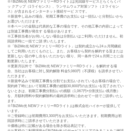
※｢BiZiMo光 NEWファミリーRDライト｣は光回線サービスとらくらくバ
ッ クアップ（1ライセンス）、ランサムウェア対策ソフト（２ライセン
ス）が含まれるインターネット接続サービ スです。
※新規申し込みの場合、初期工事費のお支払いは一括払いと分割払いから
お選びいただけます。
※本ページの金額は代表的な工事の場合です。その他工事の内容によって
は別途工事費が発生す る場合があります。
※工事担当者がお伺いしない場合は分割払いはご利用いただけません。初
回請求時に一括でご請 求いたします。
※「BiZiMo光 NEWファミリーRDライト」は契約成立から24ヵ月間継続
してご利用いただくものとし、また、お客様から契約を解約する旨または
更新しない旨の申し出をいただかない限り、同一条件で24ヵ月間ごとに自
動更新いたします。
※更新月以外で「BiZiMo光 NEWファミリーRDライト」を解約する場
合、当社はお客様に対し契約解除 料金5,080円（不課税）を請求させてい
ただきます。
※新規申込みで初期工事費を分割でお支払いされているお客様の場合で、
契約終了時において初期工事費の総額30,800円のお支払いを完了されてい
ないときは、初期工事費分割払いの残額（1,067円×分割支払い残月数）
を、月額利用料や契約解除料の最終請求時に合わせて一括でご請求いたし
ます。
※｢BiZiMo光 NEWファミリーRDライト｣は株式会社ハイホーが提供して
います。
※ご登録時には初期費用3,300円をお支払いいただきます。初期費用は初
回請求時にご請求させていただきます。
※価格は特に記載がある場合を除き税込表記です。
※お客様のご利用場所が｢BiZiMo光｣のサービスエリアであることをご確認