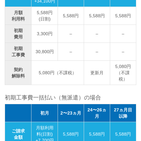
+34,100円
月額
5,588円
5,588円
5,588円
5,588円
利用料
(日割)
初期
3,300円
–
–
–
費用
初期
30,800円
–
–
–
工事費
5,080円
契約
5,080円（不課税）
更新月
（不課
解除料
税）
初期工事費一括払い（無派遣）の場合
24〜26ヵ
27ヵ月目
初月
2〜23ヵ月
月
以降
月額利用
ご請求
料(日割)
5,588円
5,588円
5,588円
金額
+7,700円