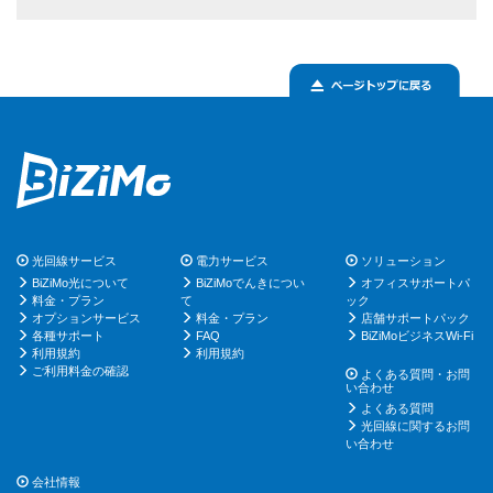
光回線サービス
電力サービス
ソリューション
BiZiMo光について
BiZiMoでんきについ
オフィスサポートパ
料金・プラン
て
ック
オプションサービス
料金・プラン
店舗サポートパック
各種サポート
FAQ
BiZiMoビジネスWi-Fi
利用規約
利用規約
ご利用料金の確認
よくある質問・お問
い合わせ
よくある質問
光回線に関するお問
い合わせ
会社情報