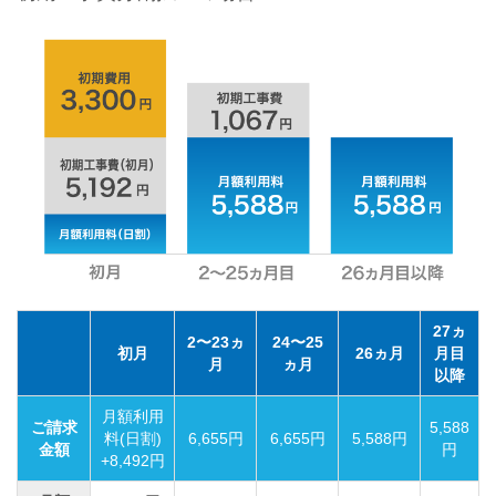
27ヵ
2〜23ヵ
24〜25
初月
26ヵ月
月目
月
ヵ月
以降
月額利用
ご請求
5,588
料(日割)
6,655円
6,655円
5,588円
金額
円
+8,492円