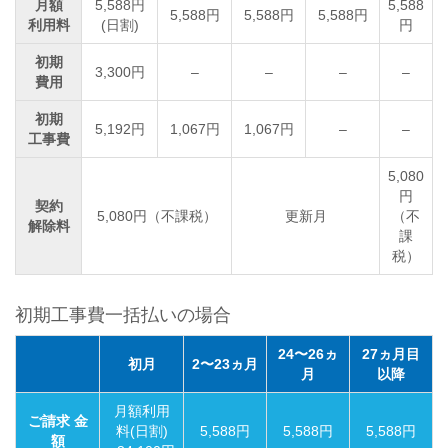
月額
5,588円
5,588
5,588円
5,588円
5,588円
利用料
(日割)
円
初期
3,300円
–
–
–
–
費用
初期
5,192円
1,067円
1,067円
–
–
工事費
5,080
円
契約
5,080円（不課税）
更新月
（不
解除料
課
税）
初期工事費一括払いの場合
24〜26ヵ
27ヵ月目
初月
2〜23ヵ月
月
以降
月額利用
ご請求 金
料(日割)
5,588円
5,588円
5,588円
額