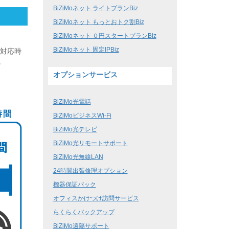
BiZiMoネット ライトプランBiz
BiZiMoネット もっとおトク割Biz
BiZiMoネット ０円スタートプランBiz
BiZiMoネット 固定IPBiz
守対応時
。
オプションサービス
BiZiMo光電話
BiZiMoビジネスWi-Fi
BiZiMo光テレビ
BiZiMo光リモートサポート
BiZiMo光無線LAN
24時間出張修理オプション
機器保証パック
オフィスかけつけ訪問サービス
らくらくバックアップ
BiZiMo遠隔サポート