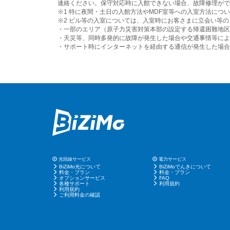
連絡ください。保守対応時に入館できない場合、故障修理がで
※1 特に夜間・土日の入館方法やMDF室等への入室方法につ
※2 ビル等の入室については、入室時にお客さまに立会い等
・一部のエリア（原子力災害対策本部の設定する帰還困難地区
・天災等、同時多発的に故障が発生した場合や交通事情等によ
・サポート時にインターネットを経由する通信が発生した場合
光回線サービス
電力サービス
BiZiMo光について
BiZiMoでんきについて
料金・プラン
料金・プラン
オプションサービス
FAQ
各種サポート
利用規約
利用規約
ご利用料金の確認