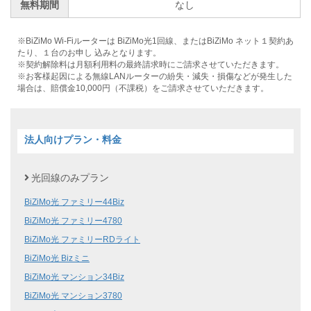
無料期間
なし
※BiZiMo Wi-Fiルーターは BiZiMo光1回線、またはBiZiMo ネット１契約あ
たり、１台のお申し 込みとなります。
※契約解除料は月額利用料の最終請求時にご請求させていただきます。
※お客様起因による無線LANルーターの紛失・減失・損傷などが発生した
場合は、賠償金10,000円（不課税）をご請求させていただきます。
法人向けプラン・料金
光回線のみプラン
BiZiMo光 ファミリー44Biz
BiZiMo光 ファミリー4780
BiZiMo光 ファミリーRDライト
BiZiMo光 Bizミニ
BiZiMo光 マンション34Biz
BiZiMo光 マンション3780