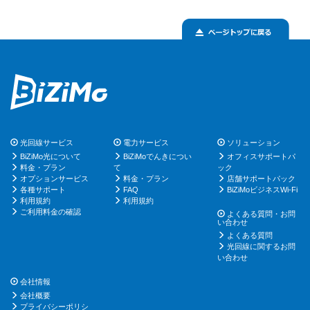
光回線サービス
電力サービス
ソリューション
BiZiMo光について
BiZiMoでんきについ
オフィスサポートパ
料金・プラン
て
ック
オプションサービス
料金・プラン
店舗サポートパック
各種サポート
FAQ
BiZiMoビジネスWi-Fi
利用規約
利用規約
ご利用料金の確認
よくある質問・お問
い合わせ
よくある質問
光回線に関するお問
い合わせ
会社情報
会社概要
プライバシーポリシ