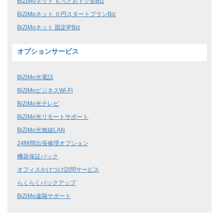
BiZiMoネット もっとおトク割Biz
BiZiMoネット ０円スタートプランBiz
BiZiMoネット 固定IPBiz
オプションサービス
BiZiMo光電話
BiZiMoビジネスWi-Fi
BiZiMo光テレビ
BiZiMo光リモートサポート
BiZiMo光無線LAN
24時間出張修理オプション
機器保証パック
オフィスかけつけ訪問サービス
らくらくバックアップ
BiZiMo遠隔サポート