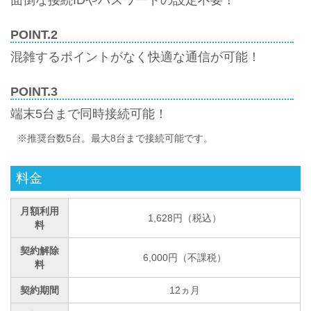
面倒な接続IDやパスワードの設定不要！
POINT.2
混雑するポイントがなく快適な通信が可能！
POINT.3
端末5台まで同時接続可能！
※推奨台数5台。最大8台まで接続可能です。
料金
月額利用
1,628円（税込）
料
契約解除
6,000円（不課税）
料
契約期間
12ヵ月