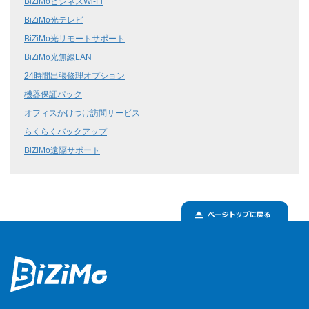
BiZiMoビジネスWi-Fi
BiZiMo光テレビ
BiZiMo光リモートサポート
BiZiMo光無線LAN
24時間出張修理オプション
機器保証パック
オフィスかけつけ訪問サービス
らくらくバックアップ
BiZiMo遠隔サポート