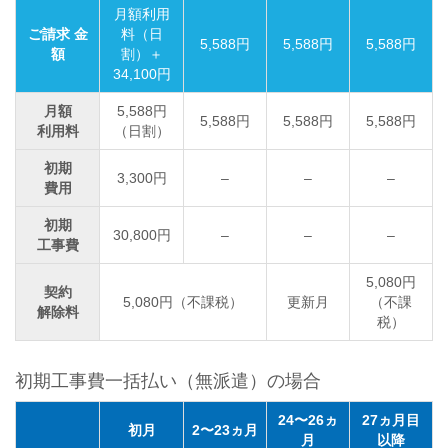
月額利用
ご請求 金
料（日
5,588円
5,588円
5,588円
額
割）＋
34,100円
月額
5,588円
5,588円
5,588円
5,588円
利用料
（日割）
初期
3,300円
–
–
–
費用
初期
30,800円
–
–
–
工事費
5,080円
契約
5,080円（不課税）
更新月
（不課
解除料
税）
初期工事費一括払い（無派遣）の場合
24〜26ヵ
27ヵ月目
初月
2〜23ヵ月
月
以降