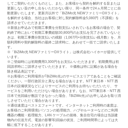
してご契約いただくものとし、また、お客様から契約を解約する旨または
更新しない旨の申し出をいただかない限り、同一条件で24ヵ月間ごとに自
動更新いたします。更新月以外で「BiZiMo光 NEWファミリーDXライト」
を解約する場合、当社はお客様に対し契約解除料金5,080円（不課税）を
請求させていただきます。
※新規お申込みで初期工事費を分割支払いされているお客様の場合で、契
約終了時において初期工事費総額30,800円のお支払を完了されていないと
きは、初期工事費分割支払いの残額（1,067円×分割支払い残月数）を、月
額利用料や契約解除料の最終ご請求時に、あわせて一括でご請求いたしま
す。
※「BiZiMo光 NEWファミリーDXライト」は株式会社ハイホーが提供して
います。
※ご登録時には初期費用3,300円をお支払いいただきます。初期費用は初
回請求時にご請求させていただきます。 ※価格は特に記載がある場合を
除き税込表記です。
※お客様のご利用場所が｢BiZiMo光｣のサービスエリアであることをご確認
ください。一部行政区分と異なる場合があります。NTT 東日本・NTT 西
日本の設備状況などによりサービスのご利用をお待ちいただいたり、 サ
ービスをご利用いただけない場合があります。なお、NTT東日本・NTT 西
日本で光回線が敷設できなかった場合、｢BiZiMo光｣のお申し込みを取り消
しさせていただく場合があります。
※通信速度はベストエフォートです。インターネットご利用時の速度は、
お客様のご利用環境(パソコンの処理能力、ハブやルーターなどのご利用
機器の機能・処理能力、LAN ケーブルの規格、集合住宅の場合は当該建
物内の伝送方式、電波の影響等)回線の状況、ご利用時間帯によっては大
幅に低下することがあります。