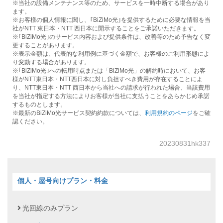
※当社の設備メンテナンス等のため、サービスを一時中断する場合があり
ます。
※お客様の個人情報に関し、｢BiZiMo光｣を提供するために必要な情報を当
社がNTT 東日本・NTT 西日本に開示することをご承諾いただきます。
※｢BiZiMo光｣のサービス内容および提供条件は、改善等のため予告なく変
更することがあります。
※表示金額は、代表的な利用例に基づく金額で、お客様のご利用形態によ
り変動する場合があります。
※｢BiZiMo光｣への転用時点または「BiZiMo光」の解約時において、お客
様がNTT東日本・NTT西日本に対し負担すべき費用が存在することによ
り、NTT東日本・NTT 西日本から当社への請求が行われた場合、当該費用
を当社が指定する方法によりお客様が当社に支払うことをあらかじめ承諾
するものとします。
※最新のBiZiMo光サービス契約約款については、
利用規約のページ
をご確
認ください。
20230831hk337
個人・屋号向けプラン・料金
光回線のみプラン