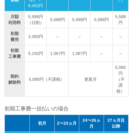
8,492円
月額
5,588円
5,588
5,588円
5,588円
5,588円
利用料
（日割）
円
初期
3,300円
–
–
–
–
費用
初期
5,192円
1,067円
1,067円
–
–
工事費
5,080
円
契約
5,080円（不課税）
更新月
（不
解除料
課
税）
初期工事費一括払いの場合
24〜26ヵ
27ヵ月目
初月
2〜23ヵ月
月
以降