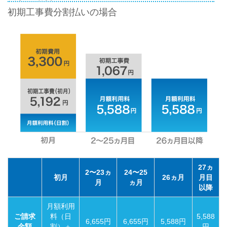
初期工事費分割払いの場合
27ヵ
2〜23ヵ
24〜25
初月
26ヵ月
月目
月
ヵ月
以降
月額利用
ご請求
料（日
5,588
6,655円
6,655円
5,588円
金額
割）＋
円