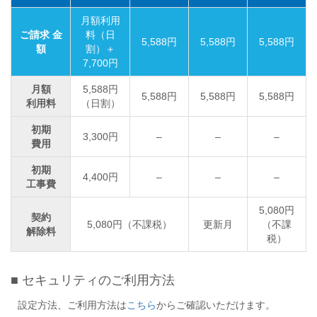
月額利用
ご請求 金
料（日
5,588円
5,588円
5,588円
額
割）＋
7,700円
月額
5,588円
5,588円
5,588円
5,588円
利用料
（日割）
初期
3,300円
–
–
–
費用
初期
4,400円
–
–
–
工事費
5,080円
契約
5,080円（不課税）
更新月
（不課
解除料
税）
■ セキュリティのご利用方法
設定方法、ご利用方法は
こちら
からご確認いただけます。