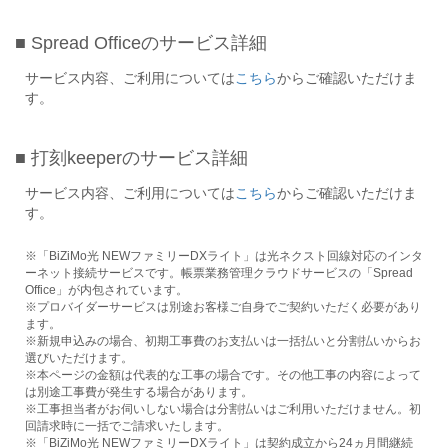
■ Spread Officeのサービス詳細
サービス内容、ご利用については
こちら
からご確認いただけま
す。
■ 打刻keeperのサービス詳細
サービス内容、ご利用については
こちら
からご確認いただけま
す。
※「BiZiMo光 NEWファミリーDXライト」は光ネクスト回線対応のインタ
ーネット接続サービスです。帳票業務管理クラウドサービスの「Spread
Office」が内包されています。
※プロバイダーサービスは別途お客様ご自身でご契約いただく必要があり
ます。
※新規申込みの場合、初期工事費のお支払いは一括払いと分割払いからお
選びいただけます。
※本ページの金額は代表的な工事の場合です。その他工事の内容によって
は別途工事費が発生する場合があります。
※工事担当者がお伺いしない場合は分割払いはご利用いただけません。初
回請求時に一括でご請求いたします。
※「BiZiMo光 NEWファミリーDXライト」は契約成立から24ヵ月間継続