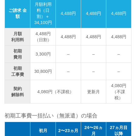
月額利用
ご請求 金
料（日
4,488円
4,488円
4,488円
額
割）＋
34,100円
月額
4,488円
4,488円
4,488円
4,488円
利用料
（日割）
初期
3,300円
–
–
–
費用
初期
30,800円
–
–
–
工事費
4,080円
契約
4,080円（不課税）
更新月
（不課
解除料
税）
初期工事費一括払い（無派遣）の場合
24〜26ヵ
27ヵ月目
初月
2〜23ヵ月
月
以降