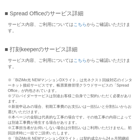
■ Spread Officeのサービス詳細
サービス内容、ご利用については
こちら
からご確認いただけま
す。
■ 打刻keeperのサービス詳細
サービス内容、ご利用については
こちら
からご確認いただけま
す。
※「BiZiMo光 NEWマンションDXライト」は光ネクスト回線対応のインタ
ーネット接続サービスです。帳票業務管理クラウドサービスの「Spread
Office」が内包されています。
※プロバイダーサービスは別途お客様ご自身でご契約いただく必要があり
ます。
※新規申込みの場合、初期工事費のお支払いは一括払いと分割払いからお
選びいただけます。
※本ページの金額は代表的な工事の場合です。その他工事の内容によって
は別途工事費が発生する場合があります。
※工事担当者がお伺いしない場合は分割払いはご利用いただけません。初
回請求時に一括でご請求いたします。
※「BiZiMo光 NEWマンションDXライト」は契約成立から24ヵ月間継続