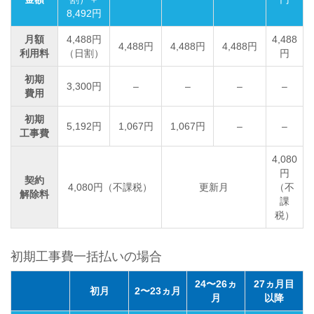
8,492円
月額
4,488円
4,488
4,488円
4,488円
4,488円
利用料
（日割）
円
初期
3,300円
–
–
–
–
費用
初期
5,192円
1,067円
1,067円
–
–
工事費
4,080
円
契約
4,080円（不課税）
更新月
（不
解除料
課
税）
初期工事費一括払いの場合
24〜26ヵ
27ヵ月目
初月
2〜23ヵ月
月
以降