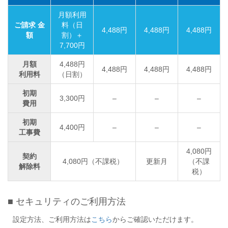
月額利用
ご請求 金
料（日
4,488円
4,488円
4,488円
額
割）＋
7,700円
月額
4,488円
4,488円
4,488円
4,488円
利用料
（日割）
初期
3,300円
–
–
–
費用
初期
4,400円
–
–
–
工事費
4,080円
契約
4,080円（不課税）
更新月
（不課
解除料
税）
■ セキュリティのご利用方法
設定方法、ご利用方法は
こちら
からご確認いただけます。