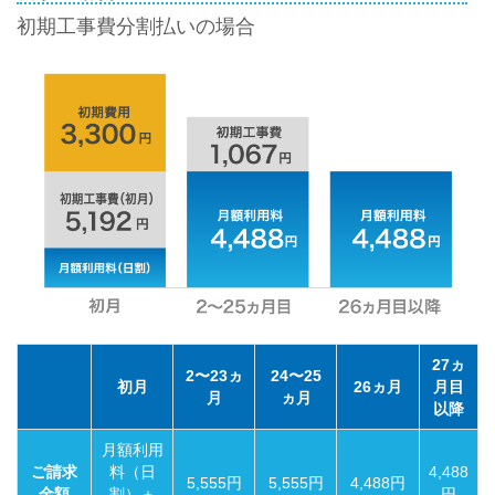
初期工事費分割払いの場合
27ヵ
2〜23ヵ
24〜25
初月
26ヵ月
月目
月
ヵ月
以降
月額利用
ご請求
料（日
4,488
5,555円
5,555円
4,488円
金額
割）＋
円