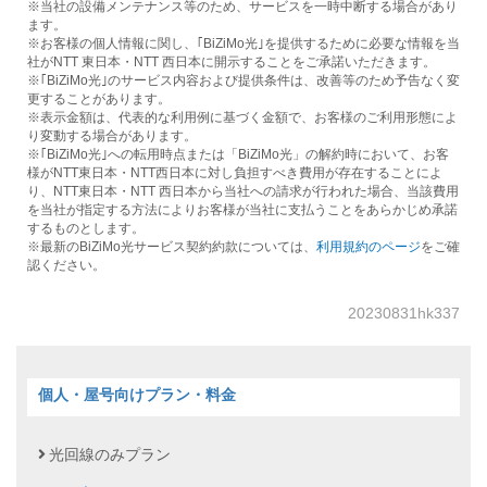
※当社の設備メンテナンス等のため、サービスを一時中断する場合があり
ます。
※お客様の個人情報に関し、｢BiZiMo光｣を提供するために必要な情報を当
社がNTT 東日本・NTT 西日本に開示することをご承諾いただきます。
※｢BiZiMo光｣のサービス内容および提供条件は、改善等のため予告なく変
更することがあります。
※表示金額は、代表的な利用例に基づく金額で、お客様のご利用形態によ
り変動する場合があります。
※｢BiZiMo光｣への転用時点または「BiZiMo光」の解約時において、お客
様がNTT東日本・NTT西日本に対し負担すべき費用が存在することによ
り、NTT東日本・NTT 西日本から当社への請求が行われた場合、当該費用
を当社が指定する方法によりお客様が当社に支払うことをあらかじめ承諾
するものとします。
※最新のBiZiMo光サービス契約約款については、
利用規約のページ
をご確
認ください。
20230831hk337
個人・屋号向けプラン・料金
光回線のみプラン