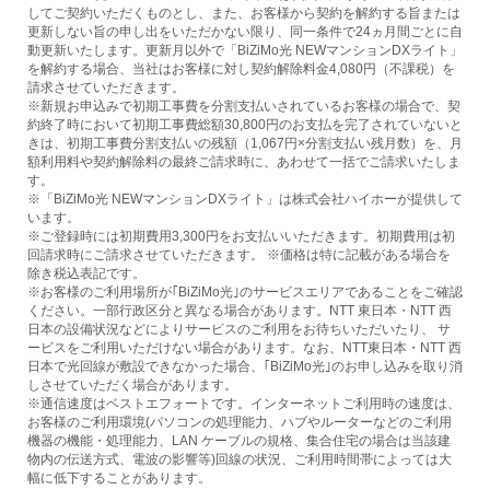
してご契約いただくものとし、また、お客様から契約を解約する旨または
更新しない旨の申し出をいただかない限り、同一条件で24ヵ月間ごとに自
動更新いたします。更新月以外で「BiZiMo光 NEWマンションDXライト」
を解約する場合、当社はお客様に対し契約解除料金4,080円（不課税）を
請求させていただきます。
※新規お申込みで初期工事費を分割支払いされているお客様の場合で、契
約終了時において初期工事費総額30,800円のお支払を完了されていないと
きは、初期工事費分割支払いの残額（1,067円×分割支払い残月数）を、月
額利用料や契約解除料の最終ご請求時に、あわせて一括でご請求いたしま
す。
※「BiZiMo光 NEWマンションDXライト」は株式会社ハイホーが提供して
います。
※ご登録時には初期費用3,300円をお支払いいただきます。初期費用は初
回請求時にご請求させていただきます。 ※価格は特に記載がある場合を
除き税込表記です。
※お客様のご利用場所が｢BiZiMo光｣のサービスエリアであることをご確認
ください。一部行政区分と異なる場合があります。NTT 東日本・NTT 西
日本の設備状況などによりサービスのご利用をお待ちいただいたり、 サ
ービスをご利用いただけない場合があります。なお、NTT東日本・NTT 西
日本で光回線が敷設できなかった場合、｢BiZiMo光｣のお申し込みを取り消
しさせていただく場合があります。
※通信速度はベストエフォートです。インターネットご利用時の速度は、
お客様のご利用環境(パソコンの処理能力、ハブやルーターなどのご利用
機器の機能・処理能力、LAN ケーブルの規格、集合住宅の場合は当該建
物内の伝送方式、電波の影響等)回線の状況、ご利用時間帯によっては大
幅に低下することがあります。